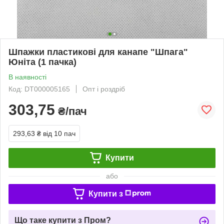
Шпажки пластикові для канапе "Шпага"
Юніта (1 пачка)
В наявності
Код: DT000005165
Опт і роздріб
303,75
₴/пач
293,63 ₴
від 10 пач
Купити
або
Купити з
Що таке купити з Пром?