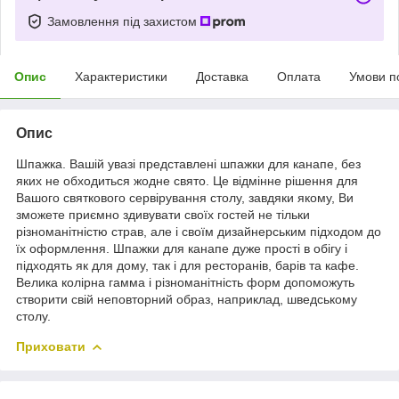
Замовлення під захистом
Опис
Характеристики
Доставка
Оплата
Умови п
Опис
Шпажка. Вашій увазі представлені шпажки для канапе, без
яких не обходиться жодне свято. Це відмінне рішення для
Вашого святкового сервірування столу, завдяки якому, Ви
зможете приємно здивувати своїх гостей не тільки
різноманітністю страв, але і своїм дизайнерським підходом до
їх оформлення. Шпажки для канапе дуже прості в обігу і
підходять як для дому, так і для ресторанів, барів та кафе.
Велика колірна гамма і різноманітність форм допоможуть
створити свій неповторний образ, наприклад, шведському
столу.
Приховати