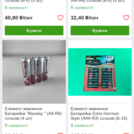
сольові (Б-4) (4 шт)
(АА R6) сольові (Б-4) (4 шт)
В наявності
В наявності
40,80
32,40
₴/пач
₴/пач
Купити
Купити
Елемент живлення
Елемент живлення
Батарейка "Maxday " (АА R6)
Батарейка Extra German
сольові (4 шт)
Style (ААА R3) сольові (Б-16)
(16 шт)
В наявності
В наявності