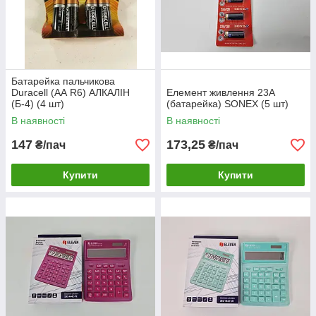
Батарейка пальчикова
Duracell (АА R6) АЛКАЛІН
Елемент живлення 23А
(Б-4) (4 шт)
(батарейка) SONEX (5 шт)
В наявності
В наявності
147
173,25
₴/пач
₴/пач
Купити
Купити