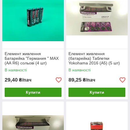
Елемент живлення
Елемент живлення
Батарейка "Германия " MAX
(батарейка) Таблетки
(АА R6) сольові (4 шт)
Yokohama 2016 (А5) (5 шт)
В наявності
В наявності
29,40
89,25
₴/пач
₴/пач
Купити
Купити