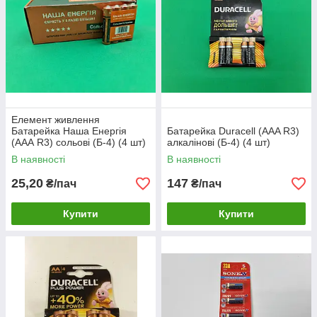
Елемент живлення
Батарейка Наша Енергія
Батарейка Duracell (ААA R3)
(ААА R3) сольові (Б-4) (4 шт)
алкалінові (Б-4) (4 шт)
В наявності
В наявності
25,20
147
₴/пач
₴/пач
Купити
Купити