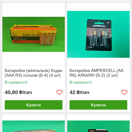
Батарейка (мініпальчік) Кодак
Батарейка AMPERCELL (АА
(ААА R3) сольові (Б-4) (4 шт)
R6) АЛКАЛІН (Б-2) (2 шт)
В наявності
В наявності
40,80
42
₴/пач
₴/пач
Купити
Купити