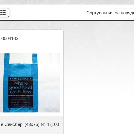
00004103
 е Сенсбері (43х75) № 4 (100