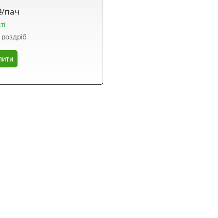
₴/пач
ті
 роздріб
пити