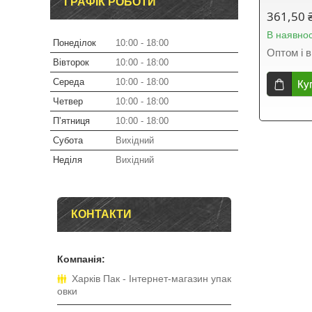
ГРАФІК РОБОТИ
361,50 
В наявнос
Понеділок
10:00
18:00
Оптом і в
Вівторок
10:00
18:00
Середа
10:00
18:00
Ку
Четвер
10:00
18:00
Пʼятниця
10:00
18:00
Субота
Вихідний
Неділя
Вихідний
КОНТАКТИ
Харків Пак - Інтернет-магазин упак
овки