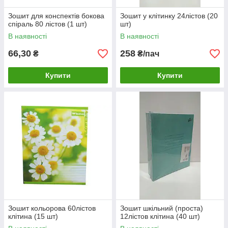
Зошит для конспектів бокова
Зошит у клітинку 24лістов (20
спіраль 80 лістов (1 шт)
шт)
В наявності
В наявності
66,30
258
₴
₴/пач
Купити
Купити
Зошит кольорова 60лістов
Зошит шкільний (проста)
клітина (15 шт)
12лістов клітина (40 шт)