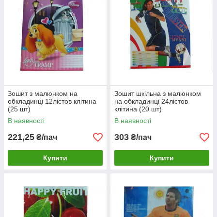
Зошит з малюнком на
Зошит шкільна з малюнком
обкладинці 12лістов клітина
на обкладинці 24лістов
(25 шт)
клітина (20 шт)
В наявності
В наявності
221,25
303
₴/пач
₴/пач
Купити
Купити