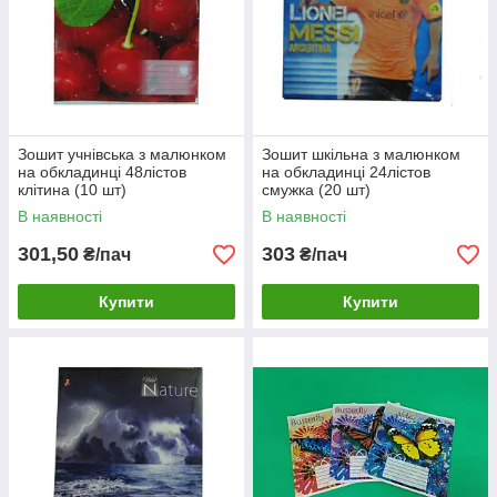
Зошит учнівська з малюнком
Зошит шкільна з малюнком
на обкладинці 48лістов
на обкладинці 24лістов
клітина (10 шт)
смужка (20 шт)
В наявності
В наявності
301,50
303
₴/пач
₴/пач
Купити
Купити