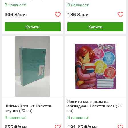
В наявності
В наявності
306
186
₴/пач
₴/пач
Купити
Купити
Зошит з малюнком на
Шкільний зошит 18лістов
обкладинці 12лістов коса (25
смужка (20 шт)
шт)
В наявності
В наявності
255
191,25
₴/пач
₴/пач