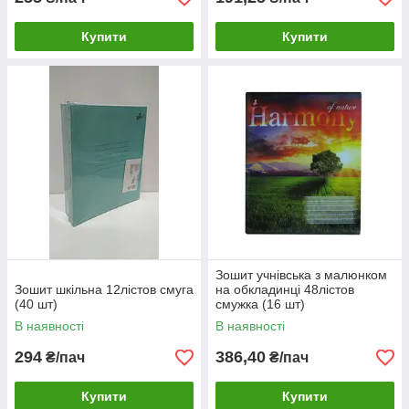
Купити
Купити
Зошит учнівська з малюнком
Зошит шкільна 12лістов смуга
на обкладинці 48лістов
(40 шт)
смужка (16 шт)
В наявності
В наявності
294
386,40
₴/пач
₴/пач
Купити
Купити