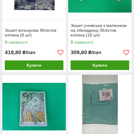
Зошит учнівська з малюнком
Зошит кольорова 96лістов
на обкладинці 36лістов
клітина (8 шт)
клітина (16 шт)
В наявності
В наявності
418,80
309,60
₴/пач
₴/пач
Купити
Купити