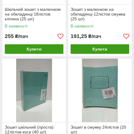
Шкільний зошит з малюнком
Зошит з малюнком на
на обкладинці 18лістов
обкладинці 12лістов смужка
клітина (25 шт)
(25 шт)
В наявності
В наявності
255
191,25
₴/пач
₴/пач
Купити
Купити
Зошит шкільний (проста)
Зошит в смужку 24лістов (20
12лістов коса (40 шт)
шт)