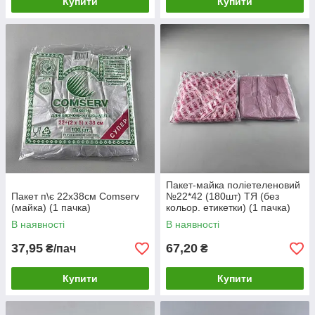
Купити
Купити
Пакет-майка поліетеленовий
Пакет п\є 22х38см Сomserv
№22*42 (180шт) ТЯ (без
(майка) (1 пачка)
кольор. етикетки) (1 пачка)
В наявності
В наявності
37,95
67,20
₴/пач
₴
Купити
Купити