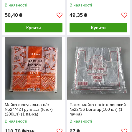
В наявності
В наявності
50,40
49,35
₴
₴
Купити
Купити
Майка фасувальна п/е
Пакет-майка поліетеленовий
No24*42 Групласт (Істок)
№22*36 Богатир(100 шт) (1
(200шт) (1 пачка)
пачка)
В наявності
В наявності
110,70
27
₴/пач
₴