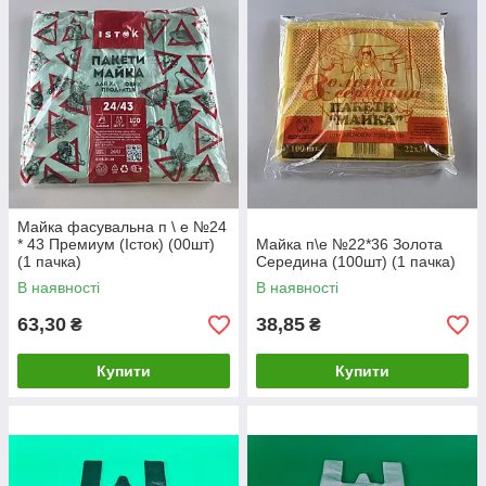
Майка фасувальна п \ е №24
* 43 Премиум (Істок) (00шт)
Майка п\е №22*36 Золота
(1 пачка)
Середина (100шт) (1 пачка)
В наявності
В наявності
63,30
38,85
₴
₴
Купити
Купити