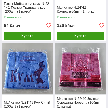
Пакет-Майка з ручками №22
* 42 Полька Традиція якості
Майка п\э №24*42
"200шт" (1 пачка)
Компост(50шт) (1 пачка)
В наявності
В наявності
84
126
₴/пач
₴/пач
Купити
Купити
Майка п\е №22*40 Золотая
Майка п\е №24*43 Кум Синій
Середина Червона (100шт)
(100шт) (1 пачка)
(1 пачка)