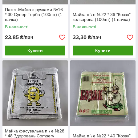
Пакет-Майка з ручками №16
* 30 Супер Торба (100шт) (1
Майка п \ е №22 * 36 "Козак"
пачка)
кольорова (100шт) (1 пачка)
В наявності
В наявності
23,85
33,30
₴/пач
₴/пач
Купити
Купити
Майка фасувальна п \ е №28
* 48 Здоровань Сomserv
Майка п \ е №22 * 40 "Козак"