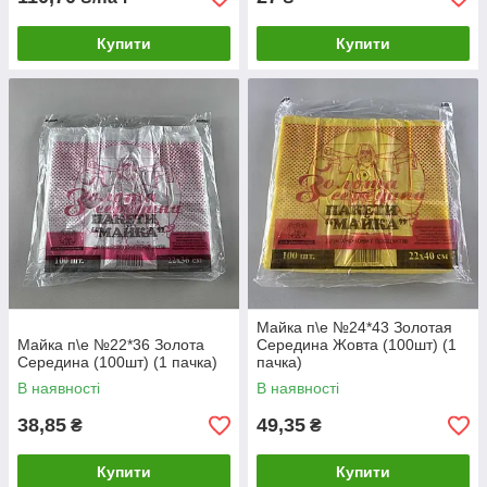
Купити
Купити
Майка п\е №24*43 Золотая
Майка п\е №22*36 Золота
Середина Жовта (100шт) (1
Середина (100шт) (1 пачка)
пачка)
В наявності
В наявності
38,85
49,35
₴
₴
Купити
Купити