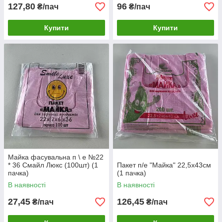
127,80
96
₴/пач
₴/пач
Купити
Купити
Майка фасувальна п \ е №22
* 36 Смайл Люкс (100шт) (1
Пакет п/е "Майка" 22,5х43см
пачка)
(1 пачка)
В наявності
В наявності
27,45
126,45
₴/пач
₴/пач