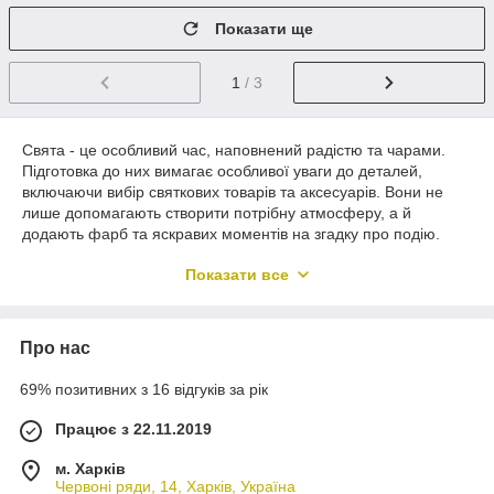
Показати ще
1
/ 3
Свята - це особливий час, наповнений радістю та чарами.
Підготовка до них вимагає особливої ​​уваги до деталей,
включаючи вибір святкових товарів та аксесуарів. Вони не
лише допомагають створити потрібну атмосферу, а й
додають фарб та яскравих моментів на згадку про подію.
Наприклад, при організації вечірки декорації, такі як повітряні
Показати все
кулі, гірлянди, свічки та стільниці зі святковим візерунком,
можуть перетворити простір та додати веселощів. Також
важливо не забувати про тематичні елементи, що
Про нас
відповідають характеру свята – це можуть бути костюми,
прикраси та столові прилади.
69% позитивних з 16 відгуків за рік
Завдяки цим деталям звичайний захід перетворюється на
незабутній досвід, залишаючи яскраві спогади у всіх
Працює з 22.11.2019
учасників. Тому вибір правильних святкових товарів та
аксесуарів — важливий крок на шляху створення ідеального
м. Харків
свята.
Червоні ряди, 14, Харків, Україна