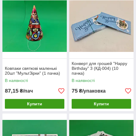
Конверт для грошей "Happy
Ковпаки святкові маленькі
Birthday" 3 (КД-004) (10
20шт "МультЗірки" (1 пачка)
пачка)
В наявності
В наявності
87,15
75
₴/пач
₴/упаковка
Купити
Купити