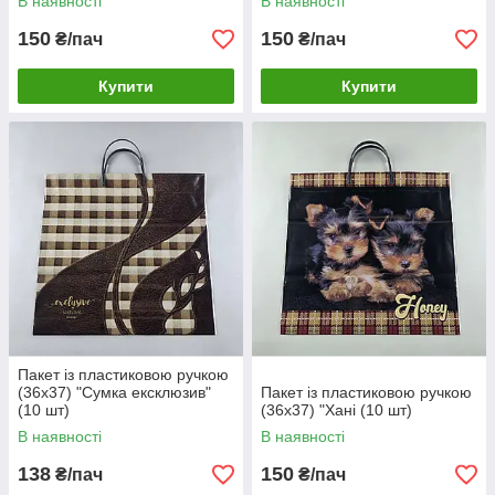
В наявності
В наявності
150
150
₴/пач
₴/пач
Купити
Купити
Пакет із пластиковою ручкою
(36х37) "Сумка ексклюзив"
Пакет із пластиковою ручкою
(10 шт)
(36х37) "Хані (10 шт)
В наявності
В наявності
138
150
₴/пач
₴/пач