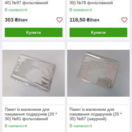
40) №97 фольгований
30) №78 фольгований
"Сніжинка" (100 шт)
"Крапелька" (100 шт)
В наявності
В наявності
303
118,50
₴/пач
₴/пач
Купити
Купити
Пакет із малюнком для
Пакет із малюнком для
пакування подарунків (20 *
пакування подарунків (25 *
30) №81 фольгований
35) №87 (ажурний)
"Крапелька" (100 шт)
"Конфетті" (100 шт)
В наявності
В наявності