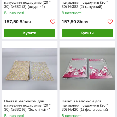
пакування подарунків (20 *
пакування подарунків (20 *
30) №382 (3) (ажурний)
30) №382 (2) (ажурний)
"Крапелька" (100 шт)
"Ромашка" (100 шт)
В наявності
В наявності
157,50
157,50
₴/пач
₴/пач
Купити
Купити
Пакет із малюнком для
Пакет із малюнком для
пакування подарунків (20 *
пакування подарунків (20 *
30) №382 (6) "Золоті квіти"
30) №420 (1) фольгований
(100 шт)
(ажурний) "Рожева рамка"
В наявності
В наявності