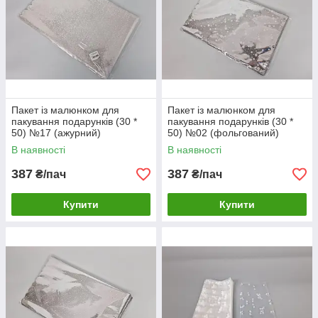
Пакет із малюнком для
Пакет із малюнком для
пакування подарунків (30 *
пакування подарунків (30 *
50) №17 (ажурний)
50) №02 (фольгований)
"Крапелька" (100 шт)
"Сніжинка" (100 шт)
В наявності
В наявності
387
387
₴/пач
₴/пач
Купити
Купити