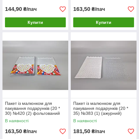
(100 шт)
144,90
163,50
₴/пач
₴/пач
Купити
Купити
Пакет із малюнком для
Пакет із малюнком для
пакування подарунків (20 *
пакування подарунків (20 *
30) №420 (2) фольгований
35) №383 (1) (ажурний)
(ажурний) "Серце та
"Сніжинка" (100 шт)
В наявності
В наявності
ромашка" (100 шт)
163,50
181,50
₴/пач
₴/пач