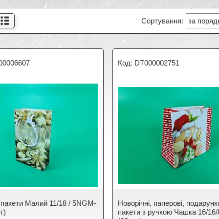
00006607
DT000002751
 пакети Малий 11/18 / 5NGM-
Новорічні, паперові, подарунк
т)
пакети з ручкою Чашка 16/16/