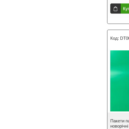
Ку
DT0
Пакети п
новорічні