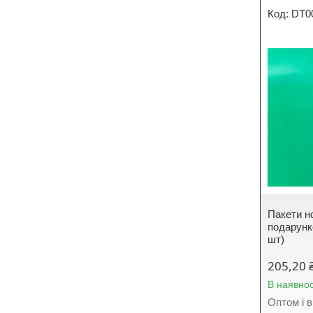
DT0
Пакети но
подарунко
шт)
205,20 
В наявнос
Оптом і в