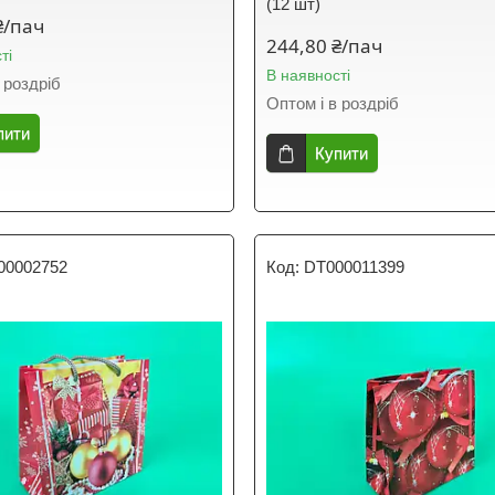
(12 шт)
₴/пач
244,80 ₴/пач
ті
В наявності
 роздріб
Оптом і в роздріб
пити
Купити
00002752
DT000011399