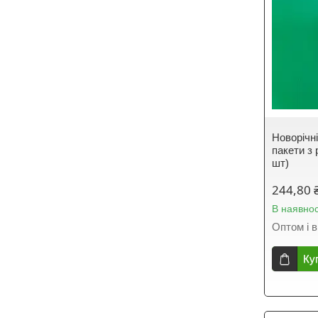
Новорічні
пакети з 
шт)
244,80 
В наявнос
Оптом і в
Ку