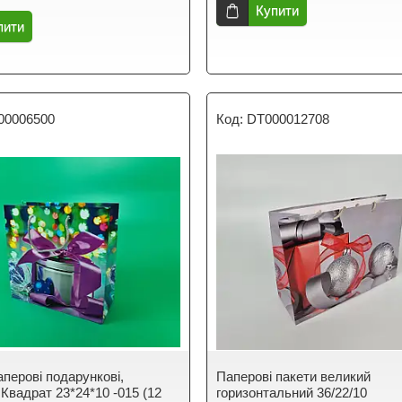
Купити
пити
00006500
DT000012708
аперові подарункові,
Паперові пакети великий
 Квадрат 23*24*10 -015 (12
горизонтальний 36/22/10