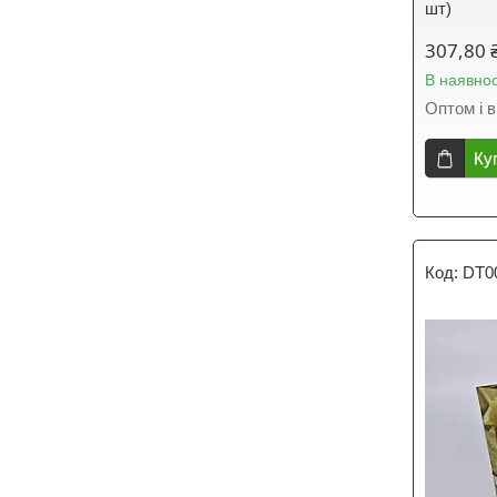
шт)
307,80 
В наявнос
Оптом і в
Ку
DT0