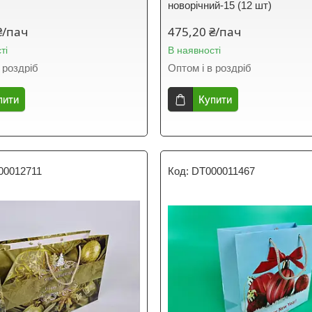
новорічний-15 (12 шт)
₴/пач
475,20 ₴/пач
ті
В наявності
 роздріб
Оптом і в роздріб
пити
Купити
00012711
DT000011467