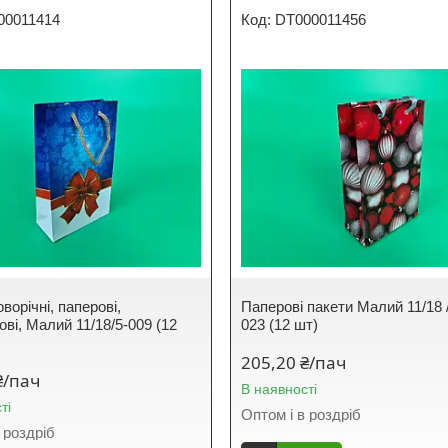
00011414
DT000011456
ворічні, паперові,
Паперові пакети Малий 11/18
ві, Малий 11/18/5-009 (12
023 (12 шт)
205,20 ₴/пач
₴/пач
В наявності
ті
Оптом і в роздріб
 роздріб