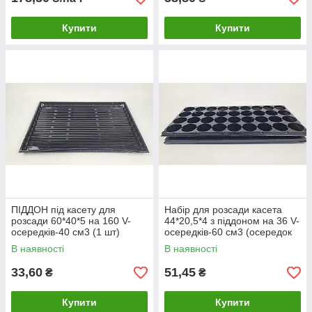
Купити
Купити
ПІДДОН під касету для
Набір для розсади касета
розсади 60*40*5 на 160 V-
44*20,5*4 з піддоном на 36 V-
осередків-40 см3 (1 шт)
осередків-60 см3 (осередок
діаметр 45мм*40мм) (1 шт)
В наявності
В наявності
33,60
51,45
₴
₴
Купити
Купити