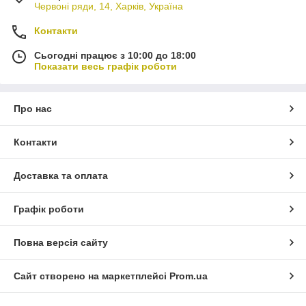
Червоні ряди, 14, Харків, Україна
коріння рослин.
Наші горщики доступні за мінімальними цінами і можуть
Контакти
служити Вам від п'яти до семи сезонів. Вироблені з
екологічно чистого пластику, що є безпечним для рослин та
Сьогодні працює з 10:00 до 18:00
навколишнього середовища.
Показати весь графік роботи
Оберіть м'який горщик для розсади із нашого асортименту-
ідеальне рішення для Вашого саду чи городу!
Про нас
Детальніше на нашому сайті: https://kharkovpack.com.ua
Контакти
Доставка та оплата
Графік роботи
Повна версія сайту
Сайт створено на маркетплейсі
Prom.ua