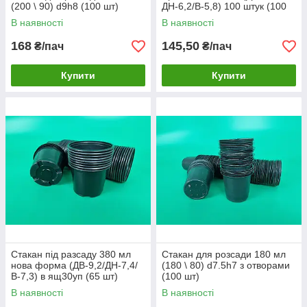
(200 \ 90) d9h8 (100 шт)
ДН-6,2/В-5,8) 100 штук (100
шт)
В наявності
В наявності
168
145,50
₴/пач
₴/пач
Купити
Купити
Стакан під разсаду 380 мл
Стакан для розсади 180 мл
нова форма (ДВ-9,2/ДН-7,4/
(180 \ 80) d7.5h7 з отворами
В-7,3) в ящ30уп (65 шт)
(100 шт)
В наявності
В наявності