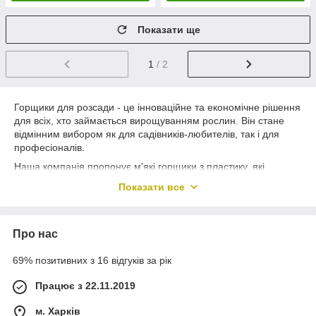
Показати ще
1
/ 2
Горщики для розсади - це інноваційне та економічне рішення
для всіх, хто займається вирощуванням рослин. Він стане
відмінним вибором як для садівників-любителів, так і для
професіоналів.
Наша компанія пропонує м'які горщики з пластику, які
відрізняються високою якістю та практичністю, вони ідеально
Показати все
підходять для вирощування розсади овочів, фруктів та квітів
будь-яких видів та розмірів.
Горщики доступні в різних формах та розмірах, що дозволяє
Про нас
обрати оптимальний варіант для кожного випадку. Вони
мають оптимальну товщину стінок, що забезпечує необхідну
69% позитивних з 16 відгуків за рік
міцність та стійкість.
М'який матеріал горщика дозволяє легко виймати рослину
Працює з 22.11.2019
без пошкодження кореневої системи. Крім того, прозорі
м. Харків
стінки горщика дозволяють контролювати стан грунту та