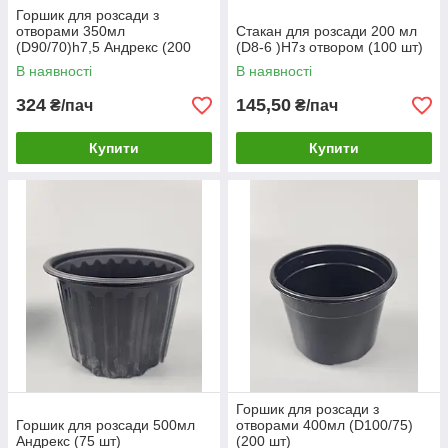
Горшик для розсади з
отворами 350мл
Стакан для розсади 200 мл
(D90/70)h7,5 Андрекс (200
(D8-6 )H7з отвором (100 шт)
шт)
В наявності
В наявності
324
145,50
₴/пач
₴/пач
Купити
Купити
Горшик для розсади з
Горшик для розсади 500мл
отворами 400мл (D100/75)
Андрекс (75 шт)
(200 шт)