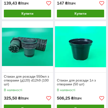
139,43
147
₴/пач
₴/пач
Купити
Купити
Стакан для розсади 550мл з
отворами (д120) d12h9 (100
Стакан для розсади 1л з
шт)
отворами (50 шт)
В наявності
В наявності
325,50
506,25
₴/пач
₴/пач