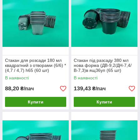
Стакан для розсади 180 мл
Стакан під разсаду 380 мл
квадратний з отворами (6/6) *
нова форма (ДВ-9,2/ДН-7,4/
(4,7 / 4,7) h65 (60 шт)
В-7,3)в ящ36уп (65 шт)
В наявності
В наявності
88,20
139,43
₴/пач
₴/пач
Купити
Купити