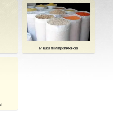
Мішки поліпропіленові
і