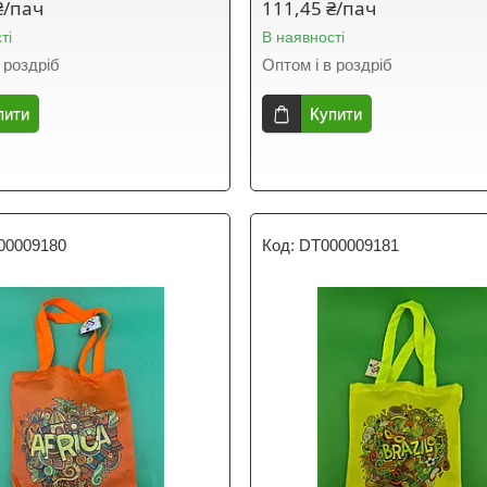
₴/пач
111,45 ₴/пач
ті
В наявності
 роздріб
Оптом і в роздріб
пити
Купити
00009180
DT000009181