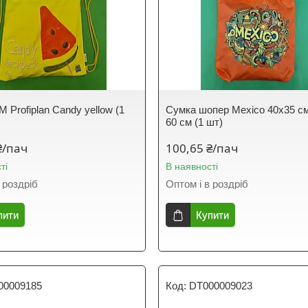
 Profiplan Candy yellow (1
Сумка шопер Mexico 40x35 с
60 см (1 шт)
₴/пач
100,65 ₴/пач
ті
В наявності
 роздріб
Оптом і в роздріб
пити
Купити
00009185
DT000009023