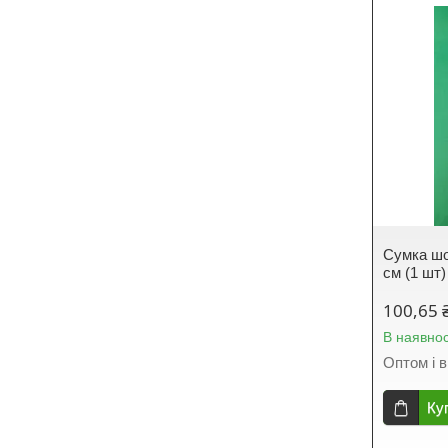
Сумка шо
см (1 шт)
100,65 
В наявнос
Оптом і в
Ку