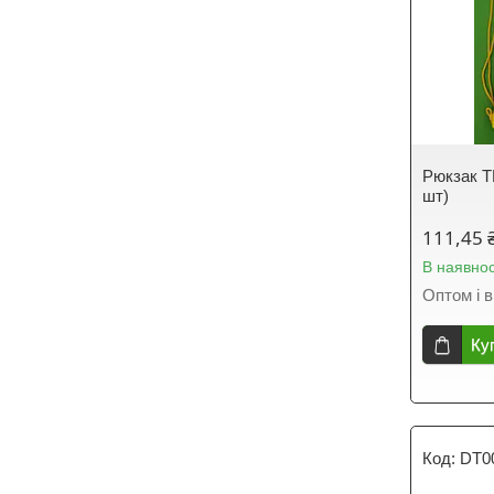
Рюкзак TM
шт)
111,45 
В наявнос
Оптом і в
Ку
DT0