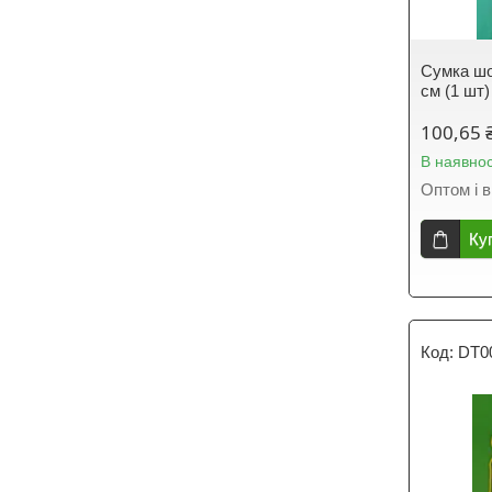
Сумка шо
см (1 шт)
100,65 
В наявнос
Оптом і в
Ку
DT0