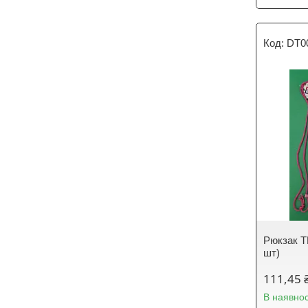
DT0
Рюкзак TM 
шт)
111,45 
В наявнос