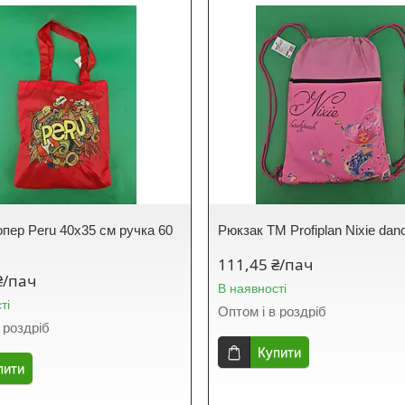
пер Peru 40x35 см ручка 60
Рюкзак TM Profiplan Nixie dan
111,45 ₴/пач
₴/пач
В наявності
ті
Оптом і в роздріб
 роздріб
Купити
пити