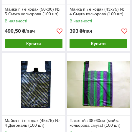
Майка п \ е кодак (50х80) №
Майка п \ е кодак (43х75) №
5 Смуга кольорова (100 шт)
4 Смуга кольорова (100 шт)
В наявності
В наявності
490,50
393
₴/пач
₴/пач
Купити
Купити
Майка п \ е кодак (45х75) №
Пакет п\є 38х60см (майка
4 Діагональ (100 шт)
кольорова смуга) (100 шт)