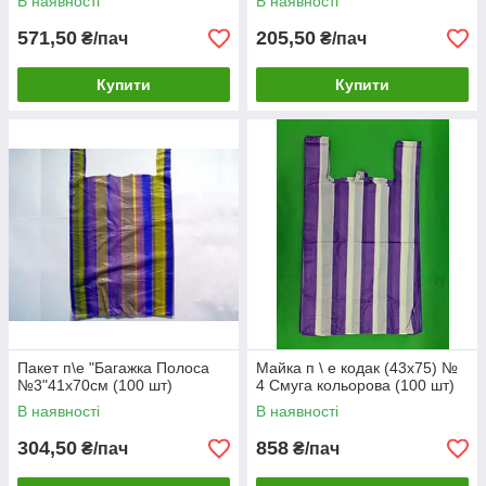
В наявності
В наявності
571,50
205,50
₴/пач
₴/пач
Купити
Купити
Пакет п\е "Багажка Полоса
Майка п \ е кодак (43х75) №
№3"41х70см (100 шт)
4 Смуга кольорова (100 шт)
В наявності
В наявності
304,50
858
₴/пач
₴/пач