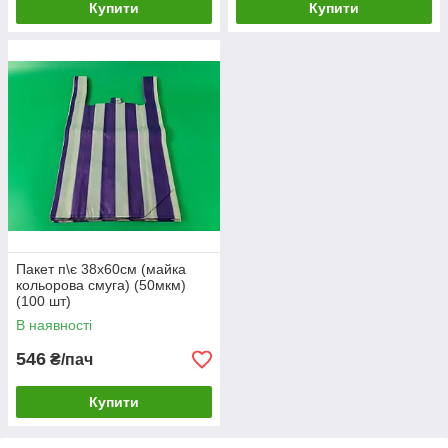
Купити
Купити
Пакет п\є 38х60см (майка
кольорова смуга) (50мкм)
(100 шт)
В наявності
546
₴/пач
Купити