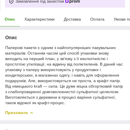
Замовлення під захистом
Опис
Характеристики
Доставка
Оплата
Умови п
Опис
Паперові пакети є одним з найпопулярніших пакувальних
матеріалів. Останнім часом цей спосіб упаковки знову
виходить на перший план, у зв'язку з її екологічністю і
простотою утилізації, на відміну від поліетиленів. В даний час
упаковку з паперу використовують у продуктових і
кондитерських, в магазинах одягу, і навіть для оформлення
подарунків. Але, використовується не проста, а крафт папір.
Від німецького kraft — сила. Це дуже міцна обгортковий папір
з слабопровареної довговолокнистої сульфатної целюлози.
Виготовляється з деревини в процесі варіння сульфатної,
також відомої як крафт-процес.
Приховати