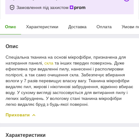
Замовлення під захистом
Опис
Характеристики
Доставка
Оплата
Умови п
Опис
Спеціальна тканина на основі мікрофібри, призначена для
натирання панелі,
скла
та інших твердих поверхонь. Дуже
ефективна при видаленні пилу, нанесенні і располировки
поліролі, а так само очищення скла. Забезпечує вбирання
вологи у 7 разів перевищує власну вагу. Тканина мікрофібри
видаляє пил, жирові і нікотинові забруднення, відмінно вбирає
воду. У сухому вигляді застосовується для витирання пилу і
легких забруднень. У вологому стані тканина мікрофібри
легко видаляє бруд з будь-якої поверхні.
Приховати
Характеристики