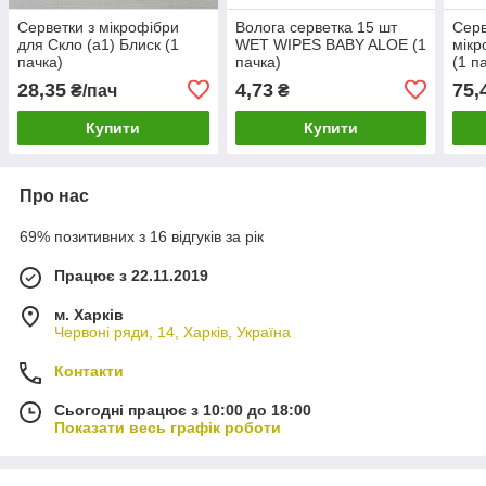
Серветки з мікрофібри
Волога серветка 15 шт
Серв
для Скло (a1) Блиск (1
WET WIPES BABY ALOE (1
мікр
пачка)
пачка)
(1 п
28,35
4,73
75,
₴/пач
₴
Купити
Купити
Про нас
69% позитивних з 16 відгуків за рік
Працює з 22.11.2019
м. Харків
Червоні ряди, 14, Харків, Україна
Контакти
Сьогодні працює з 10:00 до 18:00
Показати весь графік роботи