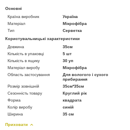
Основні
Країна виробник
Україна
Матеріал
Мікрофібра
Тип
Серветка
Користувальницькі характеристики
Довжина
35см
Кількість в упаковці
5 шт
Кількість в ящику
30 уп
Матеріал виробу
Мікрофібра
Область застосування
Для вологого і сухого
прибирання
Розмір зовнішній
35см*35см
Сезонність товару
Круглий рік
Форма
квадрата
Колір виробу
синій
Ширина
35 см
Приховати