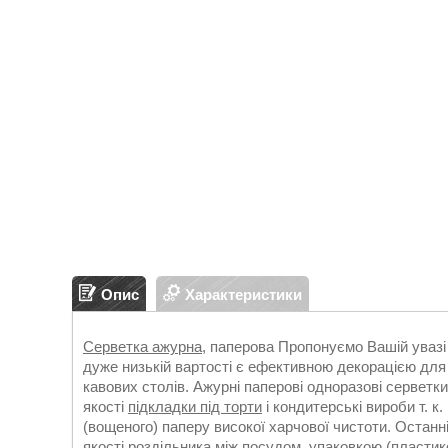
Опис
Характеристики
Серветка ажурна
, паперова Пропонуємо Вашій увазі
дуже низькій вартості є ефективною декорацією для к
кавових столів. Ажурні паперові одноразові серветки
якості
підкладки під торти
і кондитерські вироби т. к
(вощеного) паперу високої харчової чистоти. Остан
якості роздільника між
посудом
, упаковкою (пласти