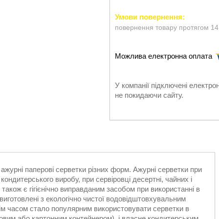
повернення товару протягом 14
У компанії підключені електро
не покидаючи сайту.
 ажурні паперові серветки різних форм. Ажурні серветки при
ондитерського виробу, при сервіровці десертні, чайних і
 також є гігієнічно виправданим засобом при використанні в
. виготовлені з екологічно чистої водовідштовхувальним
нім часом стало популярним використовувати серветки в
ковим або картонним контейнером), і власне кондитерським