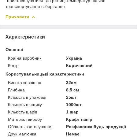
"пристосовуватися" до різниці температур під час
транспортування і зберігання.
Приховати
Характеристики
Основні
Країна виробник
Україна
Колір
Коричневий
Користувальницькі характеристики
Висота зовнішня
32см
Глибина
8,5 см
Кількість в упаковці
25шт
Кількість в ящику
1000шт
Кількість шарів
1 шар
Матеріал виробу
Крафт папір
Область застосування
Розфасовка будь продукції
Друк малюнка
Немає