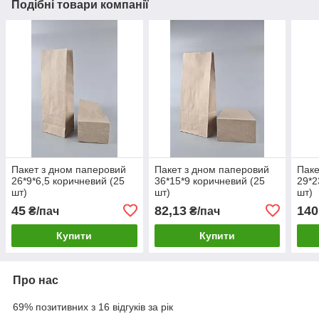
Подібні товари компанії
Пакет з дном паперовий
Пакет з дном паперовий
Паке
26*9*6,5 коричневий (25
36*15*9 коричневий (25
29*2
шт)
шт)
шт)
45
82,13
140
₴/пач
₴/пач
Купити
Купити
Про нас
69% позитивних з 16 відгуків за рік