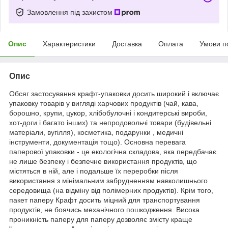
Замовлення під захистом
Опис
Характеристики
Доставка
Оплата
Умови п
Опис
Обсяг застосування крафт-упаковки досить широкий і включає
упаковку товарів у вигляді харчових продуктів (чай, кава,
борошно, крупи, цукор, хлібобулочні і кондитерські вироби,
хот-доги і багато інших) та непродовольчі товари (будівельні
матеріали, вугілля), косметика, подарунки , медичні
інструменти, документація тощо). Основна перевага
паперової упаковки - це екологічна складова, яка передбачає
не лише безпеку і безпечне використання продуктів, що
містяться в ній, але і подальше їх переробки після
використання з мінімальним забрудненням навколишнього
середовища (на відміну від полімерних продуктів). Крім того,
пакет паперу Крафт досить міцний для транспортування
продуктів, не боячись механічного пошкодження. Висока
проникність паперу для паперу дозволяє змісту краще