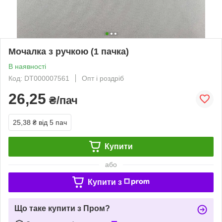
Мочалка з ручкою (1 пачка)
В наявності
Код: DT000007561
Опт і роздріб
26,25
₴/пач
25,38 ₴
від 5 пач
Купити
або
Купити з
Що таке купити з Пром?