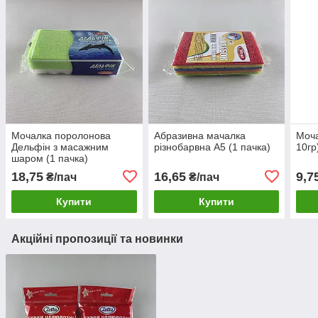
Мочалка поролонова
Абразивна мачалка
Моча
Дельфін з масажним
різнобарвна А5 (1 пачка)
10гр
шаром (1 пачка)
18,75
16,65
9,7
₴/пач
₴/пач
Купити
Купити
Акційні пропозиції та новинки