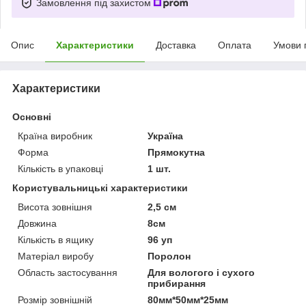
Замовлення під захистом
Опис
Характеристики
Доставка
Оплата
Умови 
Характеристики
Основні
Країна виробник
Україна
Форма
Прямокутна
Кількість в упаковці
1 шт.
Користувальницькі характеристики
Висота зовнішня
2,5 см
Довжина
8см
Кількість в ящику
96 уп
Матеріал виробу
Поролон
Область застосування
Для вологого і сухого
прибирання
Розмір зовнішній
80мм*50мм*25мм