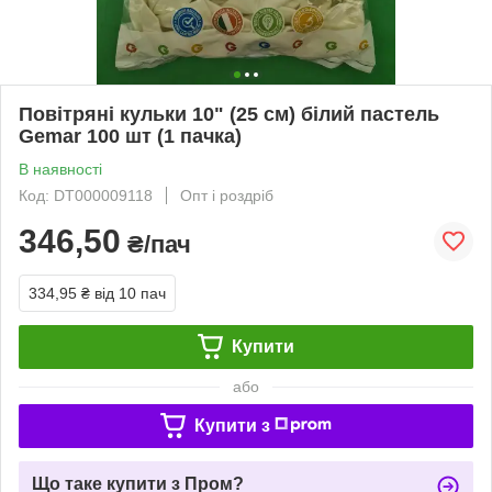
Повітряні кульки 10" (25 см) білий пастель
Gemar 100 шт (1 пачка)
В наявності
Код: DT000009118
Опт і роздріб
346,50
₴/пач
334,95 ₴
від 10 пач
Купити
або
Купити з
Що таке купити з Пром?