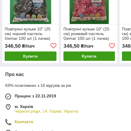
Повітряні кульки 10" (25
Повітряні кульки 10" (25
Пові
см) чорний пастель
см) рожевий пастель
см) 
Gemar 100 шт (1 пачка)
Gemar 100 шт (1 пачка)
100 
346,50
346,50
346
₴/пач
₴/пач
Купити
Купити
Про нас
69% позитивних з 16 відгуків за рік
Працює з 22.11.2019
м. Харків
Червоні ряди, 14, Харків, Україна
Контакти