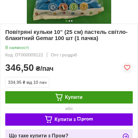
Повітряні кульки 10" (25 см) пастель світло-
блакитний Gemar 100 шт (1 пачка)
В наявності
Код: DT000009122
Опт і роздріб
346,50
₴/пач
334,95 ₴
від 10 пач
Купити
або
Купити з
Що таке купити з Пром?