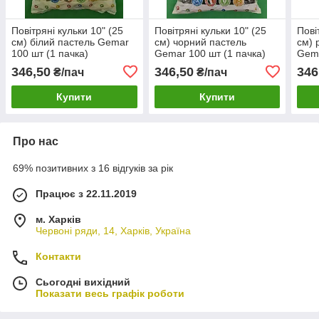
Повітряні кульки 10" (25
Повітряні кульки 10" (25
Пові
см) білий пастель Gemar
см) чорний пастель
см) 
100 шт (1 пачка)
Gemar 100 шт (1 пачка)
Gema
346,50
346,50
346
₴/пач
₴/пач
Купити
Купити
Про нас
69% позитивних з 16 відгуків за рік
Працює з 22.11.2019
м. Харків
Червоні ряди, 14, Харків, Україна
Контакти
Сьогодні вихідний
Показати весь графік роботи