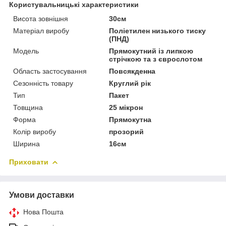
Користувальницькі характеристики
Висота зовнішня
30см
Матеріал виробу
Поліетилен низького тиску
(ПНД)
Мoдель
Прямокутний із липкою
стрічкою та з єврослотом
Область застосування
Повсякденна
Сезонність товару
Круглий рік
Тип
Пакет
Товщина
25 мікрон
Форма
Прямокутна
Колір виробу
прозорий
Ширина
16см
Приховати
Умови доставки
Нова Пошта