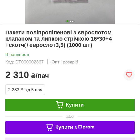
Пакети поліпропіленові з єврослотом
клапаном та липкою стрічкою 16*30+4
+скотч(+еврослот3,5) (1000 шт)
В наявності
Код: DT000002867
Опт і роздріб
2 310
₴/пач
2 233 ₴
від 5 пач
Купити
або
Купити з