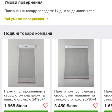
Умови повернення
Повернення товару впродовж 14 днів за домовленістю
Всі умови повернення
Подібні товари компанії
Пакети поліпропіленові з
Пакети поліпропіленові з
Паке
єврослотом клапаном та
єврослотом клапаном та
євро
липкою стрічкою 14*26+4
липкою стрічкою 25х30+4
липк
+скотч(+еврослот3,5)
+скотч(+еврослот3,5)
+ско
1 965
3 450
1 6
₴/пач
₴/пач
(1000 шт)
(1000 шт)
(100