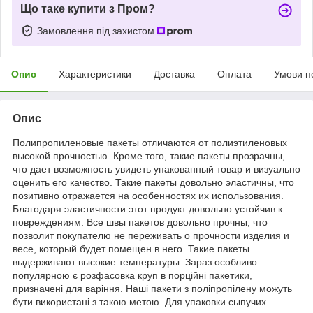
Що таке купити з Пром?
Замовлення під захистом
Опис
Характеристики
Доставка
Оплата
Умови п
Опис
Полипропиленовые пакеты отличаются от полиэтиленовых
высокой прочностью. Кроме того, такие пакеты прозрачны,
что дает возможность увидеть упакованный товар и визуально
оценить его качество. Такие пакеты довольно эластичны, что
позитивно отражается на особенностях их использования.
Благодаря эластичности этот продукт довольно устойчив к
повреждениям. Все швы пакетов довольно прочны, что
позволит покупателю не переживать о прочности изделия и
весе, который будет помещен в него. Такие пакеты
выдерживают высокие температуры. Зараз особливо
популярною є розфасовка круп в порційні пакетики,
призначені для варіння. Наші пакети з поліпропілену можуть
бути використані з такою метою. Для упаковки сыпучих