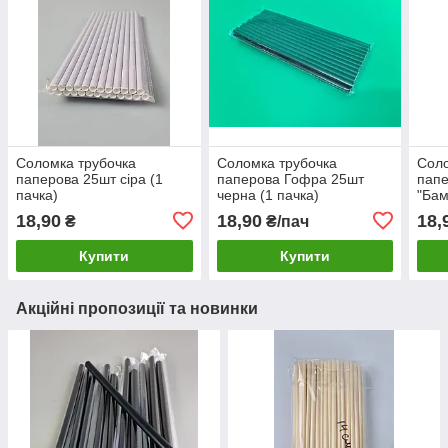
Соломка трубочка
Соломка трубочка
Соло
паперова 25шт сіра (1
паперова Гофра 25шт
папе
пачка)
черна (1 пачка)
"Бам
пачк
18,90
18,90
18,
₴
₴/пач
Купити
Купити
Акційні пропозиції та новинки