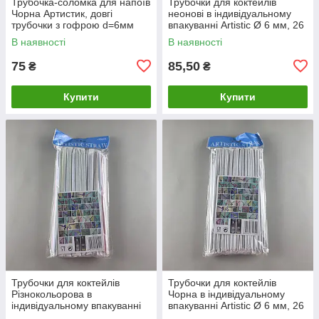
Трубочка-соломка для напоїв
Трубочки для коктейлів
Чорна Артистик, довгі
неонові в індивідуальному
трубочки з гофрою d=6мм
впакуванні Artistic Ø 6 мм, 26
довжина 26см (100 шт)
см (100 шт)
В наявності
В наявності
75
85,50
₴
₴
Купити
Купити
Трубочки для коктейлів
Трубочки для коктейлів
Різнокольорова в
Чорна в індивідуальному
індивідуальному впакуванні
впакуванні Artistic Ø 6 мм, 26
Artistic Ø 6 мм, 26 см (100
см (100 шт)