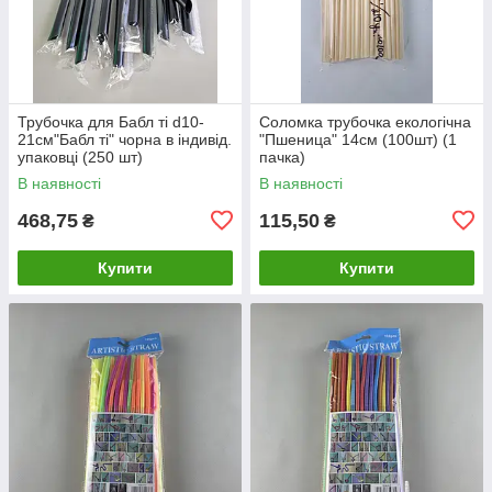
Трубочка для Бабл ті d10-
Соломка трубочка екологічна
21см"Бабл ті" чорна в індивід.
"Пшеница" 14см (100шт) (1
упаковці (250 шт)
пачка)
В наявності
В наявності
468,75
115,50
₴
₴
Купити
Купити