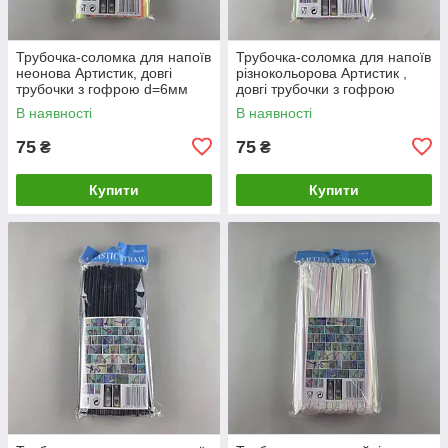
Трубочка-соломка для напоїв
Трубочка-соломка для напоїв
неонова Артистик, довгі
різнокольорова Артистик ,
трубочки з гофрою d=6мм
довгі трубочки з гофрою
довжина 26см (100 шт)
d=6мм довжина 26см (100
В наявності
В наявності
шт)
75
75
₴
₴
Купити
Купити