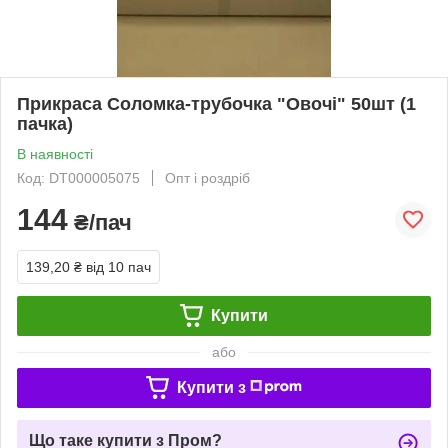
Прикраса Соломка-трубочка "Овочі" 50шт (1
пачка)
В наявності
Код: DT000005075
Опт і роздріб
144
₴/пач
139,20 ₴
від 10 пач
Купити
або
Купити з
Що таке купити з Пром?