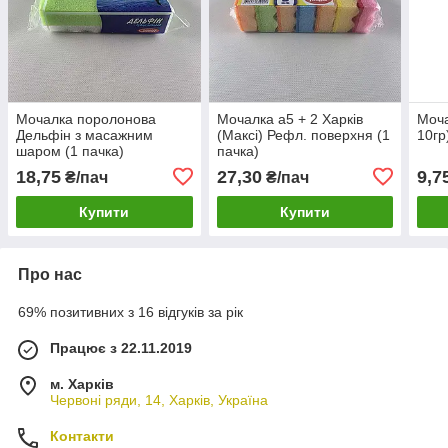
Мочалка поролонова
Mочалка а5 + 2 Харків
Моча
Дельфін з масажним
(Максі) Рефл. поверхня (1
10гр
шаром (1 пачка)
пачка)
18,75
27,30
9,7
₴/пач
₴/пач
Купити
Купити
Про нас
69% позитивних з 16 відгуків за рік
Працює з 22.11.2019
м. Харків
Червоні ряди, 14, Харків, Україна
Контакти