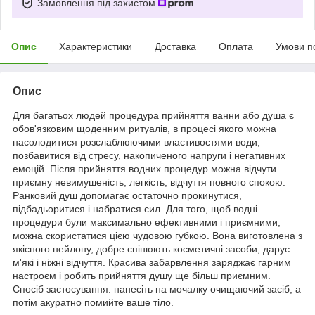
Замовлення під захистом
Опис
Характеристики
Доставка
Оплата
Умови п
Опис
Для багатьох людей процедура прийняття ванни або душа є
обов'язковим щоденним ритуалів, в процесі якого можна
насолодитися розслаблюючими властивостями води,
позбавитися від стресу, накопиченого напруги і негативних
емоцій. Після прийняття водних процедур можна відчути
приємну невимушеність, легкість, відчуття повного спокою.
Ранковий душ допомагає остаточно прокинутися,
підбадьоритися і набратися сил. Для того, щоб водні
процедури були максимально ефективними і приємними,
можна скористатися цією чудовою губкою. Вона виготовлена з
якісного нейлону, добре спінюють косметичні засоби, дарує
м'які і ніжні відчуття. Красива забарвлення заряджає гарним
настроєм і робить прийняття душу ще більш приємним.
Спосіб застосування: нанесіть на мочалку очищаючий засіб, а
потім акуратно помийте ваше тіло.