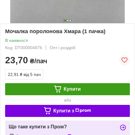
Мочалка поролонова Хмара (1 пачка)
В наявності
Код: DT000004876
Опт і роздріб
23,70
₴/пач
22,91 ₴
від 5 пач
Купити
або
Купити з
Що таке купити з Пром?