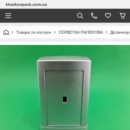
kharkovpack.com.ua
Товари та послуги
СЕРВЕТКА ПАПЕРОВА
Діспенсер