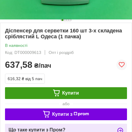
Діспенсер для серветки 160 шт 3-х складена
сріблястий L Одеса (1 пачка)
В наявності
Код: DT000009613
Опт і роздріб
637,58
₴/пач
616,32 ₴
від 5 пач
Купити
або
Купити з
Що таке купити з Пром?