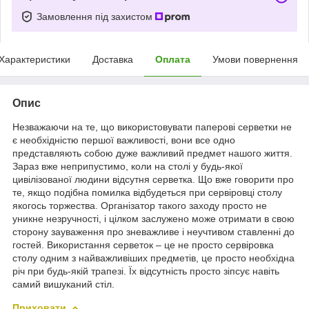
Замовлення під захистом
Характеристики
Доставка
Оплата
Умови повернення
Опис
Незважаючи на те, що використовувати паперові серветки не
є необхідністю першої важливості, вони все одно
представляють собою дуже важливий предмет нашого життя.
Зараз вже неприпустимо, коли на столі у будь-якої
цивілізованої людини відсутня серветка. Що вже говорити про
те, якщо подібна помилка відбудеться при сервіровці столу
якогось торжества. Організатор такого заходу просто не
уникне незручності, і цілком заслужено може отримати в свою
сторону зауваження про зневажливе і неучтивом ставленні до
гостей. Використання серветок – це не просто сервіровка
столу одним з найважливіших предметів, це просто необхідна
річ при будь-якій трапезі. Їх відсутність просто зіпсує навіть
самий вишуканий стіл.
Приховати