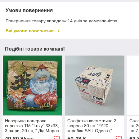
Умови повернення
Повернення товару впродовж 14 днів за домовленістю
Всі умови повернення
Подібні товари компанії
Новорічна паперова
Салфетка косметична 2
Салф
серветка ТМ "Luxy" 33х33,
шарова 80 шт 19*20
шт 2
3 шари, 20 шт, " Дід Мороз
коробка SAIL Одеса (1
по 7
та медведик" (1 пачка)
пачка)
49,80
50,48
63,
₴/пач
₴