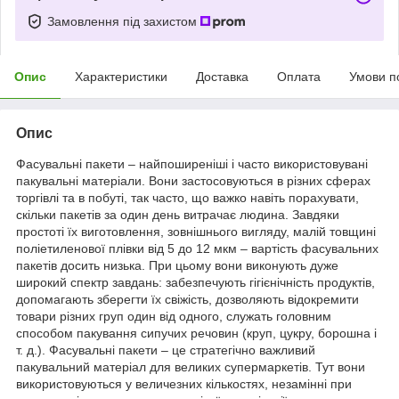
Замовлення під захистом
Опис
Характеристики
Доставка
Оплата
Умови п
Опис
Фасувальні пакети – найпоширеніші і часто використовувані
пакувальні матеріали. Вони застосовуються в різних сферах
торгівлі та в побуті, так часто, що важко навіть порахувати,
скільки пакетів за один день витрачає людина. Завдяки
простоті їх виготовлення, зовнішнього вигляду, малій товщині
поліетиленової плівки від 5 до 12 мкм – вартість фасувальних
пакетів досить низька. При цьому вони виконують дуже
широкий спектр завдань: забезпечують гігієнічність продуктів,
допомагають зберегти їх свіжість, дозволяють відокремити
товари різних груп один від одного, служать головним
способом пакування сипучих речовин (круп, цукру, борошна і
т. д.). Фасувальні пакети – це стратегічно важливий
пакувальний матеріал для великих супермаркетів. Тут вони
використовуються у величезних кількостях, незамінні при