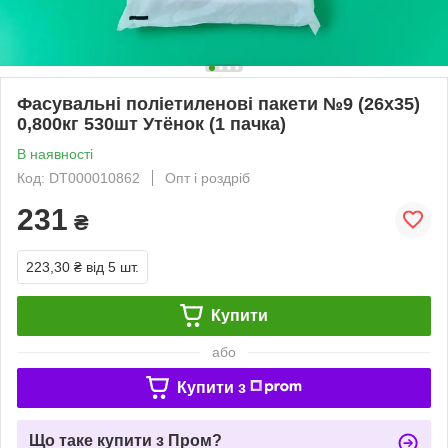
Фасувальні поліетиленові пакети №9 (26х35)
0,800кг 530шт Утёнок (1 пачка)
В наявності
Код: DT000010862
Опт і роздріб
231
₴
223,30 ₴
від 5 шт.
Купити
або
Купити з
Що таке купити з Пром?