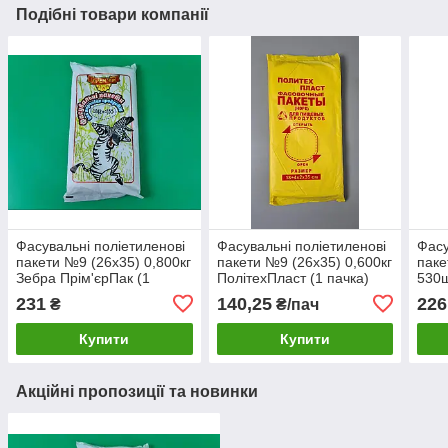
Подібні товари компанії
Фасувальні поліетиленові
Фасувальні поліетиленові
Фасу
пакети №9 (26х35) 0,800кг
пакети №9 (26х35) 0,600кг
паке
Зебра Прім'єрПак (1
ПолітехПласт (1 пачка)
530ш
пачка)
231
140,25
226
₴
₴/пач
Купити
Купити
Акційні пропозиції та новинки