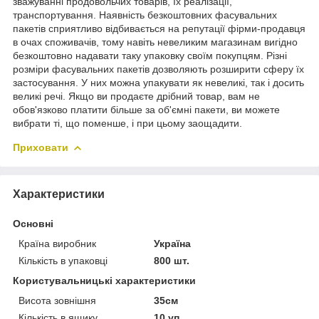
зважуванні продовольчих товарів, їх реалізації,
транспортування. Наявність безкоштовних фасувальних
пакетів сприятливо відбивається на репутації фірми-продавця
в очах споживачів, тому навіть невеликим магазинам вигідно
безкоштовно надавати таку упаковку своїм покупцям. Різні
розміри фасувальних пакетів дозволяють розширити сферу їх
застосування. У них можна упакувати як невеликі, так і досить
великі речі. Якщо ви продаєте дрібний товар, вам не
обов'язково платити більше за об'ємні пакети, ви можете
вибрати ті, що поменше, і при цьому заощадити.
Приховати
Характеристики
Основні
Країна виробник
Україна
Кількість в упаковці
800 шт.
Користувальницькі характеристики
Висота зовнішня
35см
Кількість в ящику
10 уп