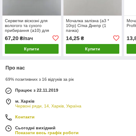
Серветки віскозні для
Мочалка залізна (а3 *
Моча
вологого та сухого
10гр) Сітка Днепр (1
Profi
прибирання (а10) для
пачка)
пилу (1 пачка)
67,20
14,25
13,
₴/пач
₴
Купити
Купити
Про нас
69% позитивних з 16 відгуків за рік
Працює з 22.11.2019
м. Харків
Червоні ряди, 14, Харків, Україна
Контакти
Сьогодні вихідний
Показати весь графік роботи