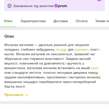
Замовлення під захистом
Опис
Характеристики
Доставка
Оплата
Умови п
Опис
Мочалки металеві — ідеальне рішення для чищення
складних, глибоких забруднень
посуду
, дек,
раковин
, плит і
кахлю. Мочалки металеві не окиснюються, тривалий час
зберігаючи свої первинні властивості. Завдяки високій
міцності, помноженій на довговічність і зручність у
використанні, металева мочалка встановить на вашій
кухні
нові стандарти чистоти, голосно ляснувши дверима перед
ордами малоефективних, проолічених і застарілих мочалок,
вимушених нещадно перебиратися через непереборний
бар'єр якості.
Приховати