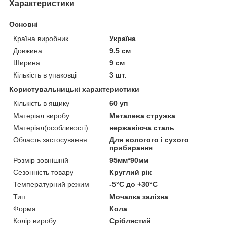
Характеристики
Основні
Країна виробник
Україна
Довжина
9.5 см
Ширина
9 см
Кількість в упаковці
3 шт.
Користувальницькі характеристики
Кількість в ящику
60 уп
Матеріал виробу
Металева стружка
Матеріал(особливості)
нержавіюча сталь
Область застосування
Для вологого і сухого
прибирання
Розмір зовнішній
95мм*90мм
Сезонність товару
Круглий рік
Температурний режим
-5°С до +30°С
Тип
Мочалка залізна
Форма
Кола
Колір виробу
Сріблястий