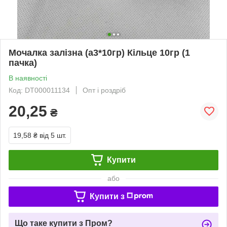
Мочалка залізна (а3*10гр) Кільце 10гр (1
пачка)
В наявності
Код: DT000011134
Опт і роздріб
20,25
₴
19,58 ₴
від 5 шт.
Купити
або
Купити з
Що таке купити з Пром?