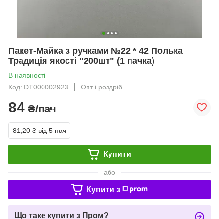
Пакет-Майка з ручками №22 * 42 Полька
Традиція якості "200шт" (1 пачка)
В наявності
Код: DT000002923
Опт і роздріб
84
₴/пач
81,20 ₴
від 5 пач
Купити
або
Купити з
Що таке купити з Пром?