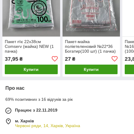
Пакет п\є 22х38см
Пакет-майка
Паке
Сomserv (майка) NEW (1
поліетеленовий №22*36
№16 
пачка)
Богатир(100 шт) (1 пачка)
(100
37,95
27
23,
₴
₴
Купити
Купити
Про нас
69% позитивних з 16 відгуків за рік
Працює з 22.11.2019
м. Харків
Червоні ряди, 14, Харків, Україна