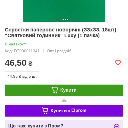
Серветки паперове новорічні (ЗЗхЗЗ, 18шт)
"Святковий годинник" Luxy (1 пачка)
В наявності
Код: DT000011341
Опт і роздріб
46,50
₴
44,95 ₴
від 5 шт.
Купити
або
Купити з
Що таке купити з Пром?