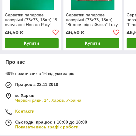
Серветки паперове
Серветки паперове
Серв
новорічні (ЗЗхЗЗ, 18шт) "В
новорічні (ЗЗхЗЗ, 18шт)
ново
очікуванні Нового Року"
"Вітання від зайчика" Luxy
"Гіл
Luxy (1 пачка)
(1 пачка)
пачк
46,50
46,50
46,
₴
₴
Купити
Купити
Про нас
69% позитивних з 16 відгуків за рік
Працює з 22.11.2019
м. Харків
Червоні ряди, 14, Харків, Україна
Контакти
Сьогодні працює з 10:00 до 18:00
Показати весь графік роботи