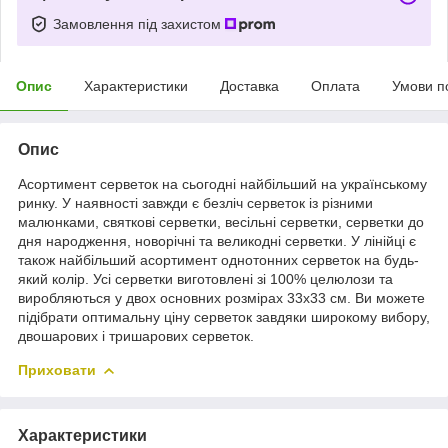
Замовлення під захистом
Опис
Характеристики
Доставка
Оплата
Умови п
Опис
Асортимент серветок на сьогодні найбільший на українському
ринку. У наявності завжди є безліч серветок із різними
малюнками, святкові серветки, весільні серветки, серветки до
дня народження, новорічні та великодні серветки. У лінійці є
також найбільший асортимент однотонних серветок на будь-
який колір. Усі серветки виготовлені зі 100% целюлози та
виробляються у двох основних розмірах 33х33 см. Ви можете
підібрати оптимальну ціну серветок завдяки широкому вибору,
двошарових і тришарових серветок.
Приховати
Характеристики