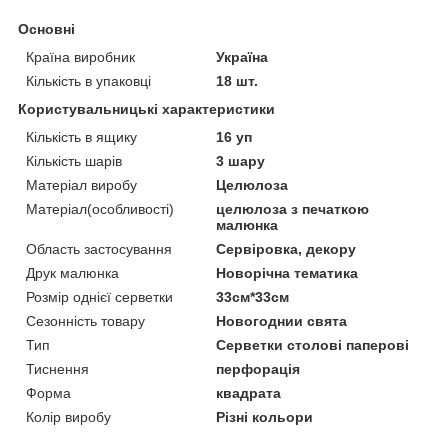
Основні
Країна виробник
Україна
Кількість в упаковці
18 шт.
Користувальницькі характеристики
Кількість в ящику
16 уп
Кількість шарів
3 шару
Матеріал виробу
Целюлоза
Матеріал(особливості)
целюлоза з печаткою
малюнка
Область застосування
Сервіровка, декору
Друк малюнка
Новорічна тематика
Розмір однієї серветки
33см*33см
Сезонність товару
Новогоднии свята
Тип
Серветки столові паперові
Тиснення
перфорація
Форма
квадрата
Колір виробу
Різні кольори