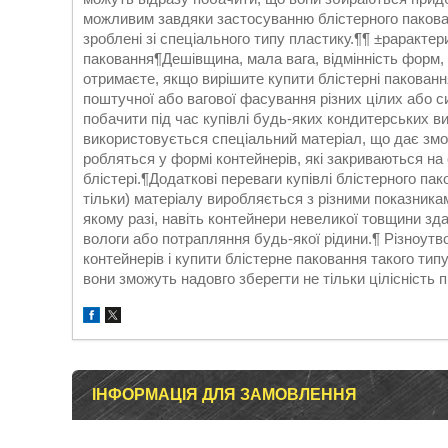
можливим завдяки застосуванню блістерного пакован
зроблені зі спеціального типу пластику.¶¶ ±раракте
паковання¶Дешівщина, мала вага, відмінність форм, п
отримаєте, якщо вирішите купити блістерні пакованн
поштучної або вагової фасування різних цілих або с
побачити під час купівлі будь-яких кондитерських 
використовується спеціальний матеріал, що дає змо
робляться у формі контейнерів, які закриваються н
блістері.¶Додаткові переваги купівлі блістерного п
тільки) матеріалу виробляється з різними показниками
якому разі, навіть контейнери невеликої товщини здат
вологи або потрапляння будь-якої рідини.¶ Різноутво
контейнерів і купити блістерне паковання такого ти
вони зможуть надовго зберегти не тільки цілісність 
ІНФОРМАЦІЯ ДЛЯ ЗАМОВЛЕННЯ