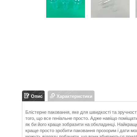
Опис
Характеристики
Блістерне паковання, яке для швидкості та зручнос
того, що все геніальне просто. Адже навіщо поміщати 
як би його краще зобразити на обкладинці. Найкращ
краще просто зробити паковання прозорим і дати мож
можуть відразу побачити, що вони збираються придб