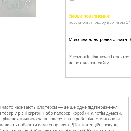
повернення товару протягом 14
У компанії підключені електро
не покидаючи сайту.
ті часто називають блістером — це ще одне підтвердження
товар у різні картонні або паперові коробки, а потім думати,
е рішення виявилося на поверхні: не треба нічого малювати —
ливість побачити сам товар вочію.¶Так потенційні покупці
ати, а продавці збільшити власні продажі. Все це стало