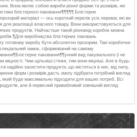
ня. Вона являє собою вироби різної форми та розмірів, які
ристики блістерного паковання¶¶¶¶¶ Блістерне
розорий матеріал — ось короткий перелік усіх переваг, які ви
я для реалізації власного товару. Вони використовуються для
ипких продуктів. Найчастіше такий різновид коробок можна
виробів.¶Для виробництва блістерних паковань
гу готовому виробу бути абсолютно прозорим. Такі коробочки
а спеціальний замок, сформований на самому
аковання¶Блістерне паковання¶¶унний вид пакувального (і не
 міцності. Чим щільніші стінки, тим вони міцніші. Але в будь-
ні надійно захистити продукти, що містяться в них, від пилу,
рення форм і розмірів дасть змогу підібрати потрібний вигляд
пу, який буде максимально підходити для ваших потреб. Всі
продуктів, але й первісний привабливий зовнішній вигляд