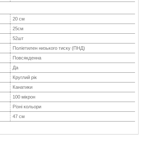
20 см
25см
52шт
Поліетилен низького тиску (ПНД)
Повсякденна
Да
Круглий рік
Канатики
100 мікрон
Різні кольори
47 см