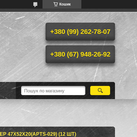
Кошик
+380 (99) 262-78-07
+380 (67) 948-26-92
 47X52X20(АРТS-029) (12 ШТ)