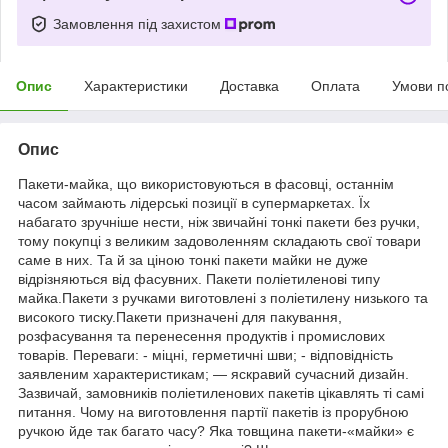
Замовлення під захистом
Опис
Характеристики
Доставка
Оплата
Умови п
Опис
Пакети-майка, що використовуються в фасовці, останнім
часом займають лідерські позиції в супермаркетах. Їх
набагато зручніше нести, ніж звичайні тонкі пакети без ручки,
тому покупці з великим задоволенням складають свої товари
саме в них. Та й за ціною тонкі пакети майки не дуже
відрізняються від фасувних. Пакети поліетиленові типу
майка.Пакети з ручками виготовлені з поліетилену низького та
високого тиску.Пакети призначені для пакування,
розфасування та перенесення продуктів і промислових
товарів. Переваги: - міцні, герметичні шви; - відповідність
заявленим характеристикам; — яскравий сучасний дизайн.
Зазвичай, замовників поліетиленових пакетів цікавлять ті самі
питання. Чому на виготовлення партії пакетів із прорубною
ручкою йде так багато часу? Яка товщина пакети-«майки» є