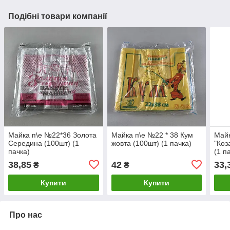
Подібні товари компанії
Майка п\е №22*36 Золота
Майка п\е №22 * 38 Кум
Майк
Середина (100шт) (1
жовта (100шт) (1 пачка)
"Коз
пачка)
(1 п
38,85
42
33,
₴
₴
Купити
Купити
Про нас