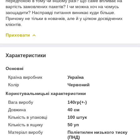
передпокою в тому чи іншому разі? Що саме впливає на
вартість замовлених пакетів? І чи можна хоч на чомусь
заощадити? Насправді питання виникає куди більше.
Причому не тільки в новачків, але й у цілком досвідчених
клієнтів.
Приховати
Характеристики
Основні
Країна виробник
Україна
Колір
Червоний
Користувальницькі характеристики
Вага виробу
140гр(+-)
Довжина
40 см
Кількість в упаковці
100 штук
Кількість в ящику
50 уп
Матеріал виробу
Поліетилен низького тиску
(ПНД)