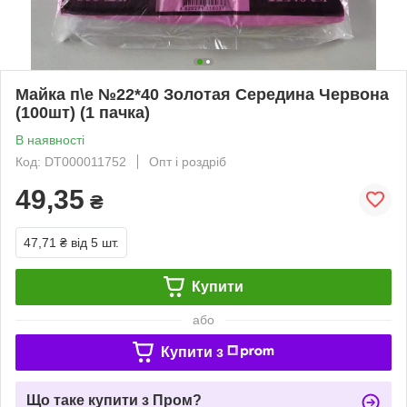
Майка п\е №22*40 Золотая Середина Червона
(100шт) (1 пачка)
В наявності
Код: DT000011752
Опт і роздріб
49,35
₴
47,71 ₴
від 5 шт.
Купити
або
Купити з
Що таке купити з Пром?