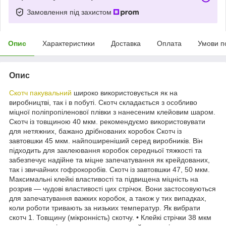
Замовлення під захистом
Опис
Характеристики
Доставка
Оплата
Умови п
Опис
Скотч пакувальний
широко використовується як на
виробництві, так і в побуті. Скотч складається з особливо
міцної поліпропіленової плівки з нанесеним клейовим шаром.
Скотч із товщиною 40 мкм. рекомендуємо використовувати
для нетяжних, бажано дрібнованих коробок Скотч із
завтовшки 45 мкм. найпоширеніший серед виробників. Він
підходить для заклеювання коробок середньої тяжкості та
забезпечує надійне та міцне запечатування як крейдованих,
так і звичайних гофрокоробів. Скотч із завтовшки 47, 50 мкм.
Максимальні клейкі властивості та підвищена міцність на
розрив — чудові властивості цих стрічок. Вони застосовуються
для запечатування важких коробок, а також у тих випадках,
коли роботи тривають за низьких температур. Як вибрати
скотч 1. Товщину (мікронність) скотчу. • Клейкі стрічки 38 мкм