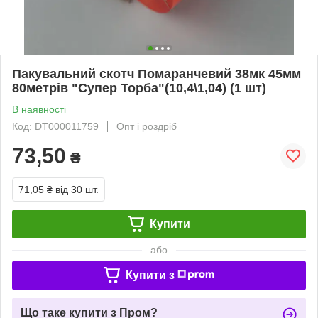
Пакувальний скотч Помаранчевий 38мк 45мм
80метрів "Супер Торба"(10,4\1,04) (1 шт)
В наявності
Код: DT000011759
Опт і роздріб
73,50
₴
71,05 ₴
від 30 шт.
Купити
або
Купити з
Що таке купити з Пром?