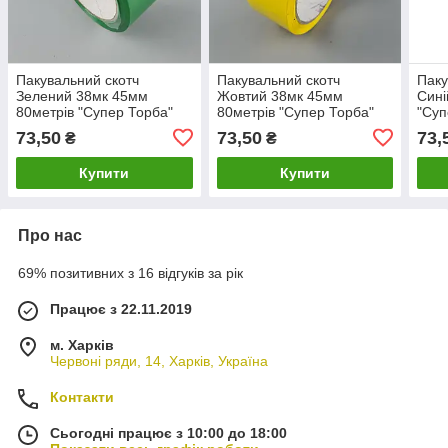
Пакувальний скотч
Пакувальний скотч
Паку
Зелений 38мк 45мм
Жовтий 38мк 45мм
Сині
80метрів "Супер Торба"
80метрів "Супер Торба"
"Суп
(10,4\1,04) № 3 (1 шт)
(10,4\1,04) (1 шт)
№10 
73,50
73,50
73,
₴
₴
Купити
Купити
Про нас
69% позитивних з 16 відгуків за рік
Працює з 22.11.2019
м. Харків
Червоні ряди, 14, Харків, Україна
Контакти
Сьогодні працює з 10:00 до 18:00