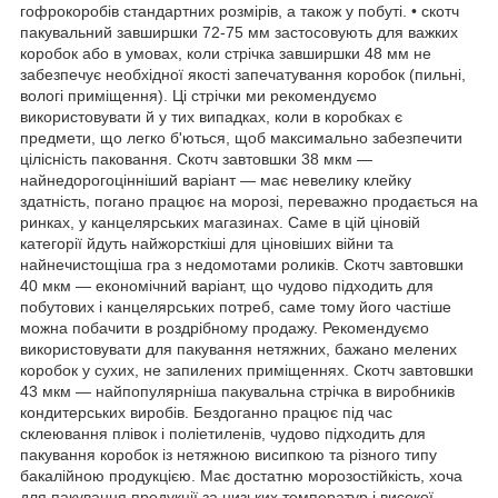
гофрокоробів стандартних розмірів, а також у побуті. • скотч
пакувальний завширшки 72-75 мм застосовують для важких
коробок або в умовах, коли стрічка завширшки 48 мм не
забезпечує необхідної якості запечатування коробок (пильні,
вологі приміщення). Ці стрічки ми рекомендуємо
використовувати й у тих випадках, коли в коробках є
предмети, що легко б'ються, щоб максимально забезпечити
цілісність паковання. Скотч завтовшки 38 мкм —
найнедорогоцінніший варіант — має невелику клейку
здатність, погано працює на морозі, переважно продається на
ринках, у канцелярських магазинах. Саме в цій ціновій
категорії йдуть найжорсткіші для ціновіших війни та
найнечистощіша гра з недомотами роликів. Скотч завтовшки
40 мкм — економічний варіант, що чудово підходить для
побутових і канцелярських потреб, саме тому його частіше
можна побачити в роздрібному продажу. Рекомендуємо
використовувати для пакування нетяжних, бажано мелених
коробок у сухих, не запилених приміщеннях. Скотч завтовшки
43 мкм — найпопулярніша пакувальна стрічка в виробників
кондитерських виробів. Бездоганно працює під час
склеювання плівок і поліетиленів, чудово підходить для
пакування коробок із нетяжною висипкою та різного типу
бакалійною продукцією. Має достатню морозостійкість, хоча
для пакування продукції за низьких температур і високої