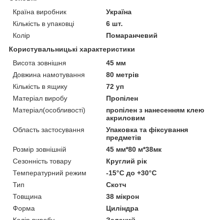
Країна виробник
Україна
Кількість в упаковці
6 шт.
Колір
Помаранчевий
Користувальницькі характеристики
Висота зовнішня
45 мм
Довжина намотування
80 метрів
Кількість в ящику
72 уп
Матеріал виробу
Пропілен
Матеріал(особливості)
пропілен з нанесенням клею
акриловим
Область застосування
Упаковка та фіксування
предметів
Розмір зовнішній
45 мм*80 м*38мк
Сезонність товару
Круглий рік
Температурний режим
-15°С до +30°С
Тип
Скотч
Товщина
38 мікрон
Форма
Циліндра
Колір виробу
Зелений