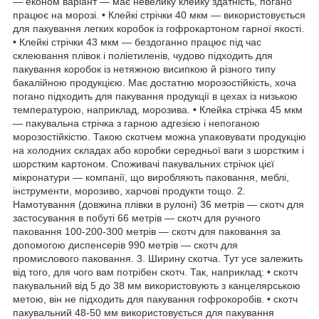
— економ варіант — має невелику клейку здатність, погано
працює на морозі. • Клейкі стрічки 40 мкм — використовується
для пакування легких коробок із гофрокартоном гарної якості.
• Клейкі стрічки 43 мкм — бездоганно працює під час
склеювання плівок і поліетиленів, чудово підходить для
пакування коробок із нетяжною висипкою й різного типу
бакалійною продукцією. Має достатню морозостійкість, хоча
погано підходить для пакування продукції в цехах із низькою
температурою, наприклад, морозива. • Клейка стрічка 45 мкм
— пакувальна стрічка з гарною адгезією і непоганою
морозостійкістю. Такою скотчем можна упаковувати продукцію
на холодних складах або коробки середньої ваги з шорстким і
шорстким картоном. Споживачі пакувальних стрічок цієї
мікронатури — компанії, що виробляють паковання, меблі,
інструменти, морозиво, харчові продукти тощо. 2.
Намотування (довжина плівки в рулоні) 36 метрів — скотч для
застосування в побуті 66 метрів — скотч для ручного
паковання 100-200-300 метрів — скотч для паковання за
допомогою диспенсерів 990 метрів — скотч для
промислового паковання. 3. Ширину скотча. Тут усе залежить
від того, для чого вам потрібен скотч. Так, наприклад: • скотч
пакувальний від 5 до 38 мм використовують з канцелярською
метою, він не підходить для пакування гофрокоробів. • скотч
пакувальний 48-50 мм використовується для пакування