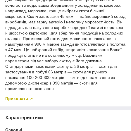
вологості з подальшим зберіганням у холодильних камерах,
наприклад, морозива, краще вибрати скотч більшої
мікронасті. Скотч завтовшки 45 мкм — найпоширеніший серед
виробників, має гарну адгезію і непогану морозостійкість. Він
підходить для пакування коробок середньої ваги зі шорсткою
й шорсткою картоною і для зберігання продукції на холодних
складах. Промисловий скотч для машинного паковання з
намотуванням 990 м майже завжди виготовляються з полотна
з 47 мкм. Це найкращий вибір, якщо якість паковання Вашої
продукції стоїть не на останньому місці. Важливим
параметром під час вибору скотчу є його довжина.
Стандартними намотками скотчу є: 36 метрів — скотч для
застосування в побуті 66 метрів — скотч для ручного
паковання 100-200-300 метрів — скотч для паковання за
допомогою диспенсерів 990 метрів — скотч для
промислового паковання.
Приховати
Характеристики
Основні