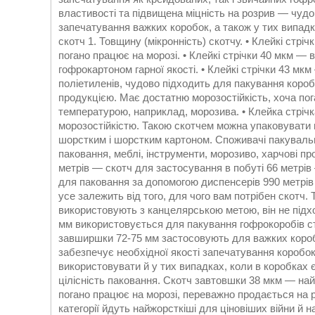
властивості та підвищена міцність на розрив — чудо
запечатування важких коробок, а також у тих випад
скотч 1. Товщину (мікронність) скотчу. • Клейкі стр
погано працює на морозі. • Клейкі стрічки 40 мкм —
гофрокартоном гарної якості. • Клейкі стрічки 43 мк
поліетиленів, чудово підходить для пакування короб
продукцією. Має достатню морозостійкість, хоча пог
температурою, наприклад, морозива. • Клейка стрічк
морозостійкістю. Такою скотчем можна упаковувати 
шорстким і шорстким картоном. Споживачі пакувальн
паковання, меблі, інструменти, морозиво, харчові пр
метрів — скотч для застосування в побуті 66 метрів
для паковання за допомогою диспенсерів 990 метрів
усе залежить від того, для чого вам потрібен скотч. 
використовують з канцелярською метою, він не підх
мм використовується для пакування гофрокоробів ста
завширшки 72-75 мм застосовують для важких короб
забезпечує необхідної якості запечатування коробок
використовувати й у тих випадках, коли в коробках
цілісність паковання. Скотч завтовшки 38 мкм — най
погано працює на морозі, переважно продається на р
категорії йдуть найжорсткіші для ціновіших війни й