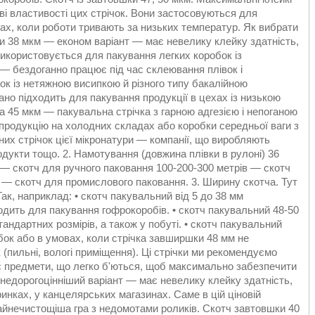
ві властивості цих стрічок. Вони застосовуються для
ках, коли роботи тривають за низьких температур. Як вибрати
ічки 38 мкм — економ варіант — має невелику клейку здатність,
 використовується для пакування легких коробок із
м — бездоганно працює під час склеювання плівок і
ок із нетяжною висипкою й різного типу бакалійною
ано підходить для пакування продукції в цехах із низькою
а 45 мкм — пакувальна стрічка з гарною адгезією і непоганою
продукцію на холодних складах або коробки середньої ваги з
их стрічок цієї мікронатури — компанії, що виробляють
одукти тощо. 2. Намотування (довжина плівки в рулоні) 36
 — скотч для ручного паковання 100-200-300 метрів — скотч
 — скотч для промислового паковання. 3. Ширину скотча. Тут
Так, наприклад: • скотч пакувальний від 5 до 38 мм
одить для пакування гофрокоробів. • скотч пакувальний 48-50
ндартних розмірів, а також у побуті. • скотч пакувальний
ок або в умовах, коли стрічка завширшки 48 мм не
 (пильні, вологі приміщення). Ці стрічки ми рекомендуємо
 є предмети, що легко б'ються, щоб максимально забезпечити
недорогоцінніший варіант — має невелику клейку здатність,
инках, у канцелярських магазинах. Саме в цій ціновій
 найнечистощіша гра з недомотами роликів. Скотч завтовшки 40