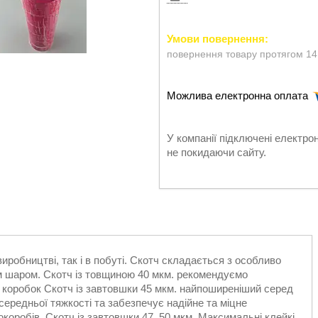
повернення товару протягом 14
У компанії підключені електро
не покидаючи сайту.
робництві, так і в побуті. Скотч складається з особливо
им шаром. Скотч із товщиною 40 мкм. рекомендуємо
 коробок Скотч із завтовшки 45 мкм. найпоширеніший серед
середньої тяжкості та забезпечує надійне та міцне
коробів. Скотч із завтовшки 47, 50 мкм. Максимальні клейкі