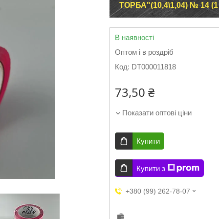
ТОРБА"(10,4\1,04) № 14 (
В наявності
Оптом і в роздріб
Код:
DT000011818
73,50 ₴
Показати оптові ціни
Купити
Купити з
+380 (99) 262-78-07