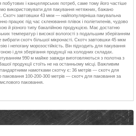
я побутових і канцелярських потреб, саме тому його частіше
ємо використовувати для пакування нетяжних, бажано
х. Скотч завтовшки 43 мкм — найпопулярніша пакувальна
нно працює під час склеювання плівок і поліетиленів, чудово
кою й різного типу бакалійною продукцією. Має достатню
зьких температур і високої вологості з подальшим зберіганням
 вибрати скотч більшої мікронасті. Скотч завтовшки 45 мкм
ію і непогану морозостійкість. Він підходить для пакування
оною і для зберігання продукції на холодних складах.
туванням 990 м майже завжди виготовляються з полотна з
Вашої продукції стоїть не на останньому місці. Важливим
Стандартними намотками скотчу є: 36 метрів — скотч для
о паковання 100-200-300 метрів — скотч для паковання за
мислового паковання.