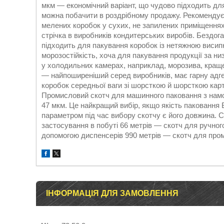
мкм — економічний варіант, що чудово підходить дл
можна побачити в роздрібному продажу. Рекоменду
мелених коробок у сухих, не запилених приміщення
стрічка в виробників кондитерських виробів. Бездога
підходить для пакування коробок із нетяжною висип
морозостійкість, хоча для пакування продукції за ни
у холодильних камерах, наприклад, морозива, краще
— найпоширеніший серед виробників, має гарну адгез
коробок середньої ваги зі шорсткою й шорсткою карт
Промисловий скотч для машинного паковання з намо
47 мкм. Це найкращий вибір, якщо якість паковання 
параметром під час вибору скотчу є його довжина. 
застосування в побуті 66 метрів — скотч для ручног
допомогою диспенсерів 990 метрів — скотч для про
ІНФОРМАЦІЯ ДЛЯ ЗАМОВЛЕННЯ