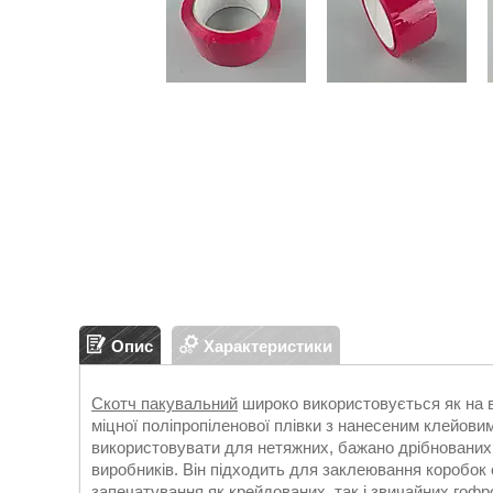
Опис
Характеристики
Скотч пакувальний
широко використовується як на ви
міцної поліпропіленової плівки з нанесеним клейов
використовувати для нетяжних, бажано дрібнованих
виробників. Він підходить для заклеювання коробок 
запечатування як крейдованих, так і звичайних гофро