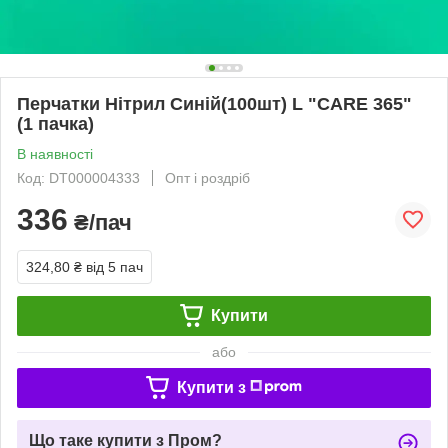
Перчатки Нiтрил Синiй(100шт) L "CARE 365"
(1 пачка)
В наявності
Код: DT000004333
Опт і роздріб
336
₴/пач
324,80 ₴
від 5 пач
Купити
або
Купити з
Що таке купити з Пром?