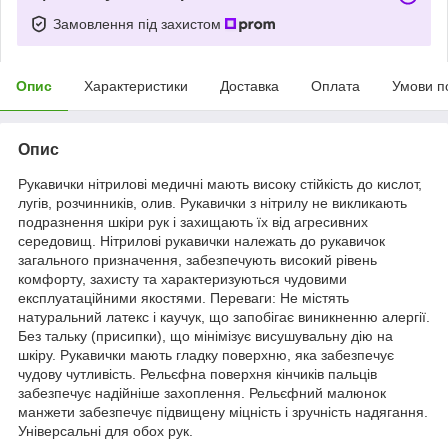
Замовлення під захистом
Опис
Характеристики
Доставка
Оплата
Умови п
Опис
Рукавички нітрилові медичні мають високу стійкість до кислот,
лугів, розчинників, олив. Рукавички з нітрилу не викликають
подразнення шкіри рук і захищають їх від агресивних
середовищ. Нітрилові рукавички належать до рукавичок
загального призначення, забезпечують високий рівень
комфорту, захисту та характеризуються чудовими
експлуатаційними якостями. Переваги: Не містять
натуральний латекс і каучук, що запобігає виникненню алергії.
Без тальку (присипки), що мінімізує висушувальну дію на
шкіру. Рукавички мають гладку поверхню, яка забезпечує
чудову чутливість. Рельєфна поверхня кінчиків пальців
забезпечує надійніше захоплення. Рельєфний малюнок
манжети забезпечує підвищену міцність і зручність надягання.
Універсальні для обох рук.