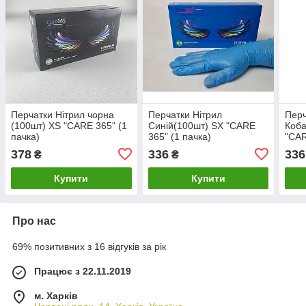
Перчатки Нiтрил чорна
Перчатки Нiтрил
Перч
(100шт) ХS "CARE 365" (1
Синiй(100шт) SX "CARE
Коба
пачка)
365" (1 пачка)
"CAR
378
336
336
₴
₴
Купити
Купити
Про нас
69% позитивних з 16 відгуків за рік
Працює з 22.11.2019
м. Харків