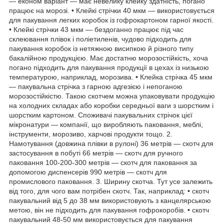
— економ варіант — має невелику клейку здатність, погано
працює на морозі. • Клейкі стрічки 40 мкм — використовується
для пакування легких коробок із гофрокартоном гарної якості.
• Клейкі стрічки 43 мкм — бездоганно працює під час
склеювання плівок і поліетиленів, чудово підходить для
пакування коробок із нетяжною висипкою й різного типу
бакалійною продукцією. Має достатню морозостійкість, хоча
погано підходить для пакування продукції в цехах із низькою
температурою, наприклад, морозива. • Клейка стрічка 45 мкм
— пакувальна стрічка з гарною адгезією і непоганою
морозостійкістю. Такою скотчем можна упаковувати продукцію
на холодних складах або коробки середньої ваги з шорстким і
шорстким картоном. Споживачі пакувальних стрічок цієї
мікронатури — компанії, що виробляють паковання, меблі,
інструменти, морозиво, харчові продукти тощо. 2.
Намотування (довжина плівки в рулоні) 36 метрів — скотч для
застосування в побуті 66 метрів — скотч для ручного
паковання 100-200-300 метрів — скотч для паковання за
допомогою диспенсерів 990 метрів — скотч для
промислового паковання. 3. Ширину скотча. Тут усе залежить
від того, для чого вам потрібен скотч. Так, наприклад: • скотч
пакувальний від 5 до 38 мм використовують з канцелярською
метою, він не підходить для пакування гофрокоробів. • скотч
пакувальний 48-50 мм використовується для пакування