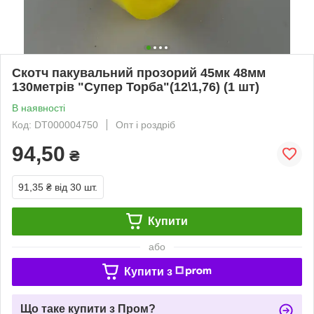
Скотч пакувальний прозорий 45мк 48мм
130метрів "Супер Торба"(12\1,76) (1 шт)
В наявності
Код: DT000004750
Опт і роздріб
94,50
₴
91,35 ₴
від 30 шт.
Купити
або
Купити з
Що таке купити з Пром?