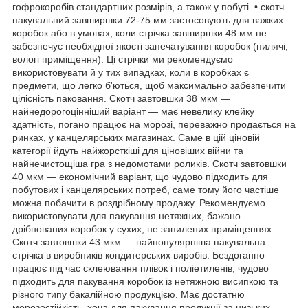
гофрокоробів стандартних розмірів, а також у побуті. • скотч
пакувальний завширшки 72-75 мм застосовують для важких
коробок або в умовах, коли стрічка завширшки 48 мм не
забезпечує необхідної якості запечатування коробок (пилячі,
вологі приміщення). Ці стрічки ми рекомендуємо
використовувати й у тих випадках, коли в коробках є
предмети, що легко б'ються, щоб максимально забезпечити
цілісність паковання. Скотч завтовшки 38 мкм —
найнедорогоцінніший варіант — має невелику клейку
здатність, погано працює на морозі, переважно продається на
ринках, у канцелярських магазинах. Саме в цій ціновій
категорії йдуть найжорсткіші для ціновіших війни та
найнечистощіша гра з недомотами роликів. Скотч завтовшки
40 мкм — економічний варіант, що чудово підходить для
побутових і канцелярських потреб, саме тому його частіше
можна побачити в роздрібному продажу. Рекомендуємо
використовувати для пакування нетяжних, бажано
дрібнованих коробок у сухих, не запилених приміщеннях.
Скотч завтовшки 43 мкм — найпопулярніша пакувальна
стрічка в виробників кондитерських виробів. Бездоганно
працює під час склеювання плівок і поліетиленів, чудово
підходить для пакування коробок із нетяжною висипкою та
різного типу бакалійною продукцією. Має достатню
морозостійкість, хоча для пакування продукції за низьких