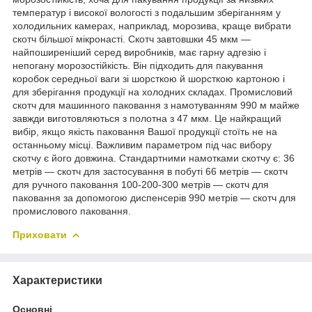
температур і високої вологості з подальшим зберіганням у
холодильних камерах, наприклад, морозива, краще вибрати
скотч більшої мікронасті. Скотч завтовшки 45 мкм —
найпоширеніший серед виробників, має гарну адгезію і
непогану морозостійкість. Він підходить для пакування
коробок середньої ваги зі шорсткою й шорсткою картоною і
для зберігання продукції на холодних складах. Промисловий
скотч для машинного паковання з намотуванням 990 м майже
завжди виготовляються з полотна з 47 мкм. Це найкращий
вибір, якщо якість паковання Вашої продукції стоїть не на
останньому місці. Важливим параметром під час вибору
скотчу є його довжина. Стандартними намотками скотчу є: 36
метрів — скотч для застосування в побуті 66 метрів — скотч
для ручного паковання 100-200-300 метрів — скотч для
паковання за допомогою диспенсерів 990 метрів — скотч для
промислового паковання.
Приховати
Характеристики
Основні