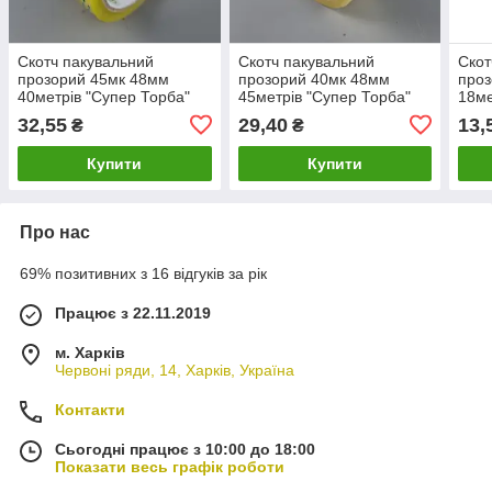
Скотч пакувальний
Скотч пакувальний
Скот
прозорий 45мк 48мм
прозорий 40мк 48мм
проз
40метрів "Супер Торба"
45метрів "Супер Торба"
18ме
(9,5\0,62) (1 шт)
(9,6\0,46) (1 шт)
шт)
32,55
29,40
13,
₴
₴
Купити
Купити
Про нас
69% позитивних з 16 відгуків за рік
Працює з 22.11.2019
м. Харків
Червоні ряди, 14, Харків, Україна
Контакти
Сьогодні працює з 10:00 до 18:00
Показати весь графік роботи