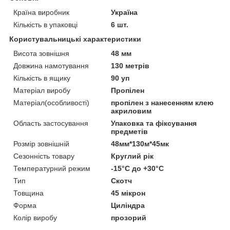
Країна виробник
Україна
Кількість в упаковці
6 шт.
Користувальницькі характеристики
Висота зовнішня
48 мм
Довжина намотування
130 метрів
Кількість в ящику
90 уп
Матеріал виробу
Пропілен
Матеріал(особливості)
пропілен з нанесенням клею
акриловим
Область застосування
Упаковка та фіксування
предметів
Розмір зовнішній
48мм*130м*45мк
Сезонність товару
Круглий рік
Температурний режим
-15°С до +30°С
Тип
Скотч
Товщина
45 мікрон
Форма
Циліндра
Колір виробу
прозорий