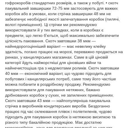
гофрокоробів стандартних розмірів, а також у побуті. • скотч
пакувальний завширшки 72-75 мм застосовують для важких
коробок або в умовах, коли стрічка завширшки 48 мм не
забезпечує необхідної якості запечатування коробок (пилячі,
вологі приміщення). Ці стрічки ми рекомендуємо
використовувати й у тих випадках, коли в коробках є
предмети, що легко б'ються, щоб максимально забезпечити
цілісність паковання. Скотч завтовшки 38 мкм —
найнедорогоцінніший варіант — має невелику клейку
здатність, погано працює на морозі, переважно продається на
ринках, у канцелярських магазинах. Саме в цій ціновій
категорії йдуть найжорсткіші для ціновіших війни та
найнечистощіша гра з недомотами роликів. Скотч завтовшки
40 мкм — економічний варіант, що чудово підходить для
побутових і канцелярських потреб, саме тому його частіше
можна побачити в роздрібному продажу. Рекомендуємо
використовувати для пакування нетяжних, бажано
дрібнованих коробок у сухих, не запилених приміщеннях.
Скотч завтовшки 43 мкм — найпопулярніша пакувальна
стрічка в виробників кондитерських виробів. Бездоганно
працює під час склеювання плівок і поліетиленів, чудово
підходить для пакування коробок із нетяжною висипкою та
різного типу бакалійною продукцією. Має достатню
морозостійкість, хоча для пакування продукції за низьких