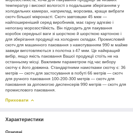
температур і високої вологості з подальшим зберіганням у
холодильних камерах, наприклад, морозива, краще вибрати
скотч більшої мікронасті. Скотч завтовшки 45 мкм —
найпоширеніший серед виробників, має гарну адгезію і
непогану морозостійкість. Він підходить для пакування
коробок середньої ваги зі шорсткою й шорсткою картоною і
для зберігання продукції на холодних складах. Промисловий
скотч для машинного паковання з намотуванням 990 м майже
завжди виготовляються з полотна з 47 мкм. Це найкращий
вибір, якщо якість паковання Вашої продукції стоїть не на
останньому місці. Важливим параметром під час вибору
скотчу є його довжина. Стандартними намотками скотчу є: 36
метрів — скотч для застосування в побуті 66 метрів — скотч
для ручного паковання 100-200-300 метрів — скотч для
паковання за допомогою диспенсерів 990 метрів — скотч для
промислового паковання.
Приховати
Характеристики
Основні