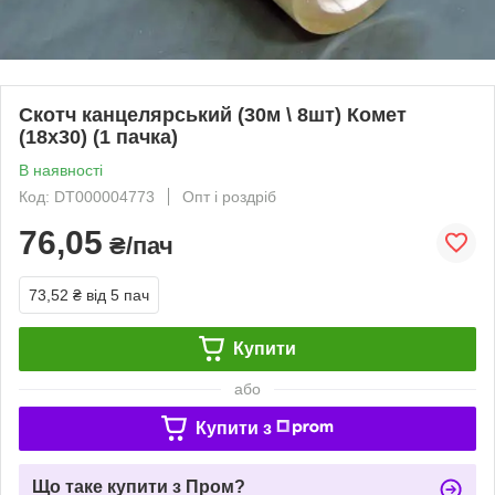
Скотч канцелярський (30м \ 8шт) Комет
(18х30) (1 пачка)
В наявності
Код: DT000004773
Опт і роздріб
76,05
₴/пач
73,52 ₴
від 5 пач
Купити
або
Купити з
Що таке купити з Пром?