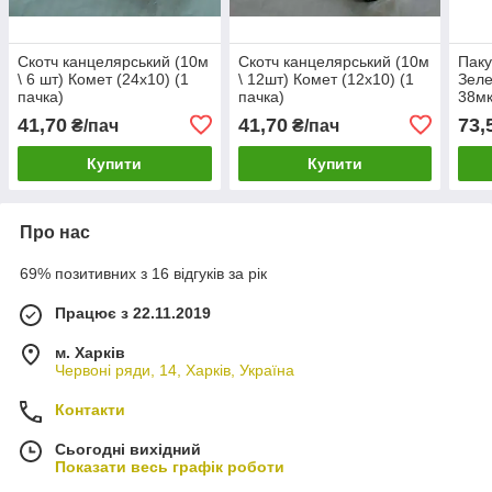
Скотч канцелярський (10м
Скотч канцелярський (10м
Паку
\ 6 шт) Комет (24х10) (1
\ 12шт) Комет (12х10) (1
Зеле
пачка)
пачка)
38мк
"Суп
41,70
41,70
73,
₴/пач
₴/пач
№ 18
Купити
Купити
Про нас
69% позитивних з 16 відгуків за рік
Працює з 22.11.2019
м. Харків
Червоні ряди, 14, Харків, Україна
Контакти
Сьогодні вихідний
Показати весь графік роботи