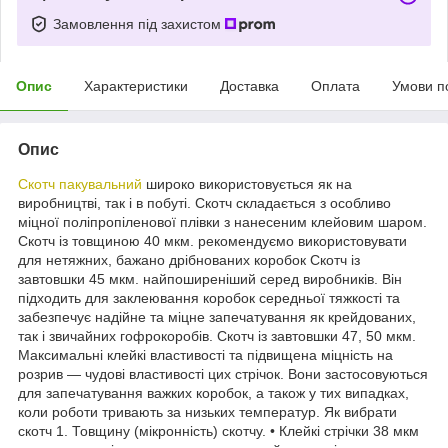
Замовлення під захистом
Опис
Характеристики
Доставка
Оплата
Умови п
Опис
Скотч пакувальний
широко використовується як на
виробництві, так і в побуті. Скотч складається з особливо
міцної поліпропіленової плівки з нанесеним клейовим шаром.
Скотч із товщиною 40 мкм. рекомендуємо використовувати
для нетяжних, бажано дрібнованих коробок Скотч із
завтовшки 45 мкм. найпоширеніший серед виробників. Він
підходить для заклеювання коробок середньої тяжкості та
забезпечує надійне та міцне запечатування як крейдованих,
так і звичайних гофрокоробів. Скотч із завтовшки 47, 50 мкм.
Максимальні клейкі властивості та підвищена міцність на
розрив — чудові властивості цих стрічок. Вони застосовуються
для запечатування важких коробок, а також у тих випадках,
коли роботи тривають за низьких температур. Як вибрати
скотч 1. Товщину (мікронність) скотчу. • Клейкі стрічки 38 мкм