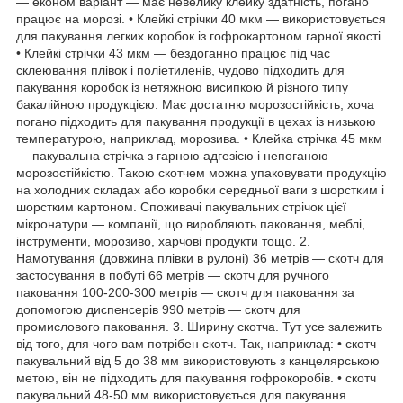
— економ варіант — має невелику клейку здатність, погано
працює на морозі. • Клейкі стрічки 40 мкм — використовується
для пакування легких коробок із гофрокартоном гарної якості.
• Клейкі стрічки 43 мкм — бездоганно працює під час
склеювання плівок і поліетиленів, чудово підходить для
пакування коробок із нетяжною висипкою й різного типу
бакалійною продукцією. Має достатню морозостійкість, хоча
погано підходить для пакування продукції в цехах із низькою
температурою, наприклад, морозива. • Клейка стрічка 45 мкм
— пакувальна стрічка з гарною адгезією і непоганою
морозостійкістю. Такою скотчем можна упаковувати продукцію
на холодних складах або коробки середньої ваги з шорстким і
шорстким картоном. Споживачі пакувальних стрічок цієї
мікронатури — компанії, що виробляють паковання, меблі,
інструменти, морозиво, харчові продукти тощо. 2.
Намотування (довжина плівки в рулоні) 36 метрів — скотч для
застосування в побуті 66 метрів — скотч для ручного
паковання 100-200-300 метрів — скотч для паковання за
допомогою диспенсерів 990 метрів — скотч для
промислового паковання. 3. Ширину скотча. Тут усе залежить
від того, для чого вам потрібен скотч. Так, наприклад: • скотч
пакувальний від 5 до 38 мм використовують з канцелярською
метою, він не підходить для пакування гофрокоробів. • скотч
пакувальний 48-50 мм використовується для пакування