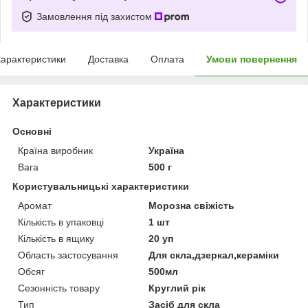
Замовлення під захистом
арактеристики
Доставка
Оплата
Умови повернення
Характеристики
Основні
Країна виробник
Україна
Вага
500 г
Користувальницькі характеристики
Аромат
Морозна свіжість
Кількість в упаковці
1 шт
Кількість в ящику
20 уп
Область застосування
Для скла,дзеркал,кераміки
Обсяг
500мл
Сезонність товару
Круглий рік
Тип
Засіб для скла