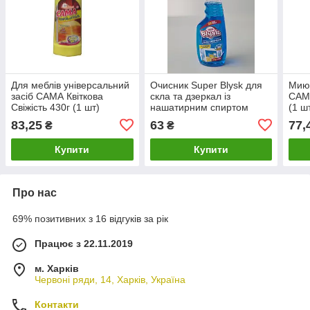
Для меблів універсальний
Очисник Super Blysk для
Миюч
засіб САМА Квіткова
скла та дзеркал із
САМА
Свіжість 430г (1 шт)
нашатирним спиртом
(1 ш
Лимон 500г (курок) (1 шт)
83,25
63
77,
₴
₴
Купити
Купити
Про нас
69% позитивних з 16 відгуків за рік
Працює з 22.11.2019
м. Харків
Червоні ряди, 14, Харків, Україна
Контакти