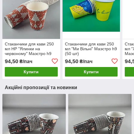
Стаканчики для кави 250
Стаканчики для кави 250
Стак
мл НР "Ялинки на
мл "Ми Вільні" Маэстро h9
мл 
червоному" Маэстро h9
(50 шт)
Маэс
(50 шт)
94,50
94,50
94,
₴/пач
₴/пач
Купити
Купити
Акційні пропозиції та новинки