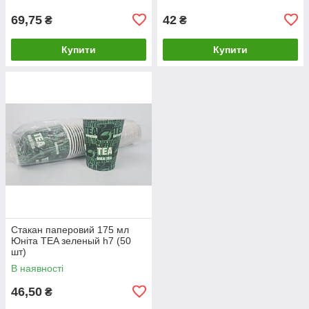
69,75
42
₴
₴
Купити
Купити
Стакан паперовий 175 мл
Юніта TEA зеленый h7 (50
шт)
В наявності
46,50
₴