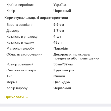
Країна виробник
Україна
Колір
Червоний
Користувальницькі характеристики
Висота зовнішня
5,5 см
Діаметр
3,7 см
Кількість в упаковці
4 шт
Кількість в ящику
48уп
Матеріал виробу
Парафін
Область застосування
Декорація, прикраса
предмета або приміщення
Розмір зовнішній
55мм*37мм
Сезонність товару
Круглий рік
Тип
Свічки
Форма
Циліндра
Колір виробу
Червоний
Приховати