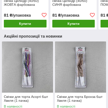
свічка Циліндр (40/60)
свічка Циліндр (40/60)
свіч
ЖОВТА фарбована
СИНЯ фарбована
ПОМ
всередині біла (4 шт)
всередині біла (4 шт)
фарб
(4 ш
81
81
81
₴/упаковка
₴/упаковка
₴
Купити
Купити
Акційні пропозиції та новинки
Свічки для торта Асорті 6шт
Свічки для торта Бронза 6шт
Хвиля (1 пачка)
Хвиля (1 пачка)
В наявності
В наявності