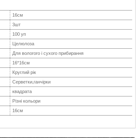
16см
3шт
100 уп
Целюлоза
Для вологого і сухого прибирання
16*16см
Круглий рік
Серветки,ганчірки
квадрата
Різні кольори
16см