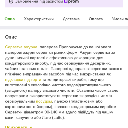
Замовлення під захистом
Опис
Характеристики
Доставка
Оплата
Умови п
Опис
Серветка ажурна
, паперова Пропонуємо до вашої уваги
паперові ажурні серветки різних форм. Ажурні серветки за
дуже низької вартості є ефективною декорацією для
кондитерського виробу, під час сервірування десертних,
чайних і кавових столів. Паперові одноразові серветки також є
гігієнічно виправданим засобом під час використання як
підкладки під торти
та кондитерські вироби, тому що
виготовлені з екологічно чистого водовідштовхувального
(ввіщеного) паперу високого чистоти. Останнім часом стало
популярним використовувати серветки як роздільник між
сервірувальним
посудом
, пачкою (пластиковим або
картонним контейнером), і власне кондитерським виробом.
Серветки діаметром 90-140 мм вдало підійдуть під чашку
кави, капучино або Лате (Latte).
Приховати