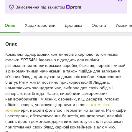
Замовлення під захистом
Опис
Характеристики
Доставка
Оплата
Умови п
Опис
Комплект одноразових контейнерів з харчової алюмінієвої
фольги SPT546L ідеально підходить для випічки
різноманітних кондитерських виробів, бісквітів, пирогів і кишей
з різноманітними начинками, а також підійде для запікання
м'ясних блюд, приготування домашніх ковбас. Комплектація:
5 штук Ритм життя постійно прискорюється!!! Людина,
намагаючись заощадити час, вибирає для своїх обідів і
вечерь готові блюда. Часто, виробники заморожених
напівфабрикатів : м'ясних, овочевих, піц, десертів, готових
обідів і вечерь, упаковує ці продукти в ле
гкі алюмінієві
контей
нери, накриті фольгою і герметично запаяні. Різні кафе
і ресторани, обслуговування банкетів, кондитерські, авіалінії і
навіть прості домогосподарки використовують для доставки і
приготування своїх блюд харчові контейнери з алюмінію.