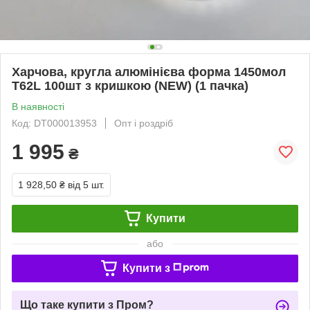
Харчова, кругла алюмінієва форма 1450мол
T62L 100шт з кришкою (NEW) (1 пачка)
В наявності
Код: DT000013953
Опт і роздріб
1 995
₴
1 928,50 ₴
від 5 шт.
Купити
або
Купити з
Що таке купити з Пром?