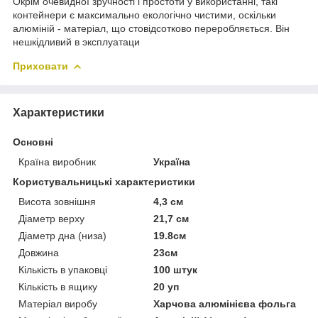
Окрім очевидної зручності і простоти у використанні, такі
контейнери є максимально екологічно чистими, оскільки
алюміній - матеріал, що стовідсотково переробляється. Він
нешкідливий в эксплуатаци
Приховати
Характеристики
Основні
Країна виробник
Україна
Користувальницькі характеристики
Висота зовнішня
4,3 см
Діаметр верху
21,7 см
Діаметр дна (низа)
19.8см
Довжина
23см
Кількість в упаковці
100 штук
Кількість в ящику
20 уп
Матеріал виробу
Харчова алюмінієва фольга