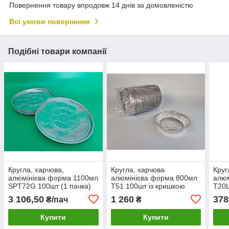
Повернення товару впродовж 14 днів за домовленістю
Всі умови повернення
Подібні товари компанії
Кругла, харчова,
Кругла, харчова
Круг
алюмінієва форма 1100мл
алюмінієва форма 800мл
алюм
SPТ72G 100шт (1 пачка)
Т51 100шт із кришкою
Т20L
(NEW) (1 пачка)
пачк
3 106,50
1 260
378
₴/пач
₴
Купити
Купити