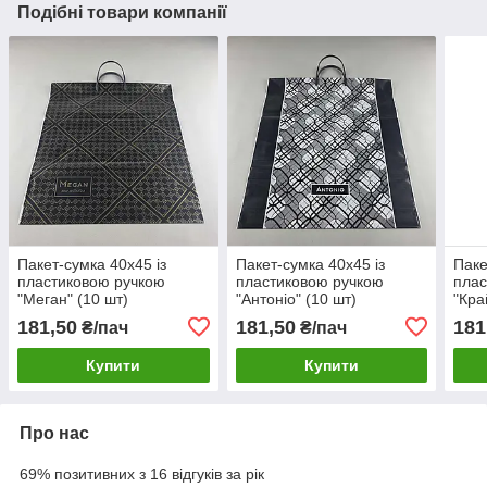
Подібні товари компанії
Пакет-сумка 40х45 із
Пакет-сумка 40х45 із
Паке
пластиковою ручкою
пластиковою ручкою
плас
"Меган" (10 шт)
"Антоніо" (10 шт)
"Кра
181,50
181,50
181
₴/пач
₴/пач
Купити
Купити
Про нас
69% позитивних з 16 відгуків за рік