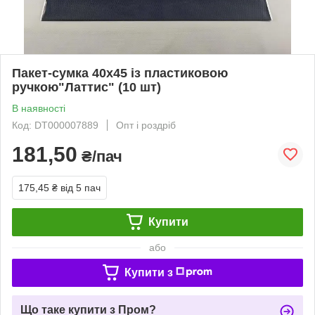
Пакет-сумка 40х45 із пластиковою
ручкою"Латтис" (10 шт)
В наявності
Код: DT000007889
Опт і роздріб
181,50
₴/пач
175,45 ₴
від 5 пач
Купити
або
Купити з
Що таке купити з Пром?