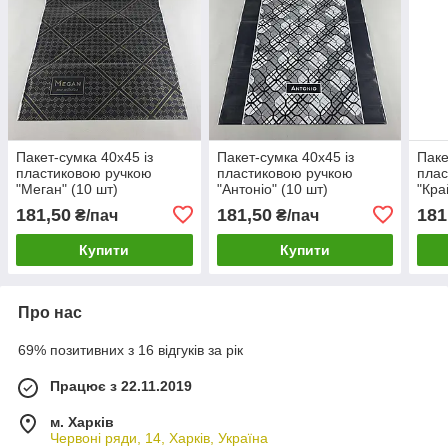
Пакет-сумка 40х45 із
Пакет-сумка 40х45 із
Паке
пластиковою ручкою
пластиковою ручкою
плас
"Меган" (10 шт)
"Антоніо" (10 шт)
"Кра
181,50
181,50
181
₴/пач
₴/пач
Купити
Купити
Про нас
69% позитивних з 16 відгуків за рік
Працює з 22.11.2019
м. Харків
Червоні ряди, 14, Харків, Україна