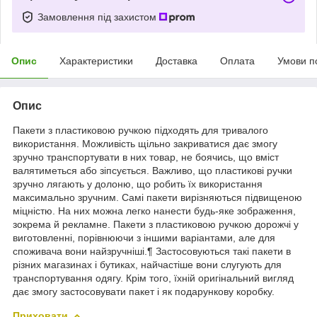
Замовлення під захистом
Опис
Характеристики
Доставка
Оплата
Умови п
Опис
Пакети з пластиковою ручкою підходять для тривалого
використання. Можливість щільно закриватися дає змогу
зручно транспортувати в них товар, не боячись, що вміст
валятиметься або зіпсується. Важливо, що пластикові ручки
зручно лягають у долоню, що робить їх використання
максимально зручним. Самі пакети вирізняються підвищеною
міцністю. На них можна легко нанести будь-яке зображення,
зокрема й рекламне. Пакети з пластиковою ручкою дорожчі у
виготовленні, порівнюючи з іншими варіантами, але для
споживача вони найзручніші.¶ Застосовуються такі пакети в
різних магазинах і бутиках, найчастіше вони слугують для
транспортування одягу. Крім того, їхній оригінальний вигляд
дає змогу застосовувати пакет і як подарункову коробку.
Приховати