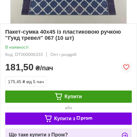
Пакет-сумка 40х45 із пластиковою ручкою
"Гукд тревел" 067 (10 шт)
В наявності
Код: DT000006333
Опт і роздріб
181,50
₴/пач
175,45 ₴
від 5 пач
Купити
або
Купити з
Що таке купити з Пром?