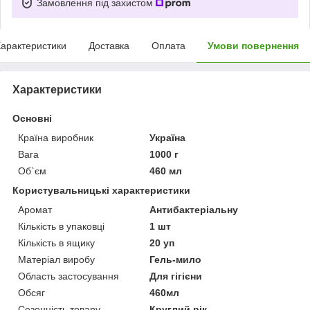
Замовлення під захистом
арактеристики
Доставка
Оплата
Умови повернення
Характеристики
Основні
Країна виробник
Україна
Вага
1000 г
Об`єм
460 мл
Користувальницькі характеристики
Аромат
Антибактеріальну
Кількість в упаковці
1 шт
Кількість в ящику
20 уп
Матеріал виробу
Гель-мило
Область застосування
Для гігієни
Обсяг
460мл
Сезонність товару
Круглий рік