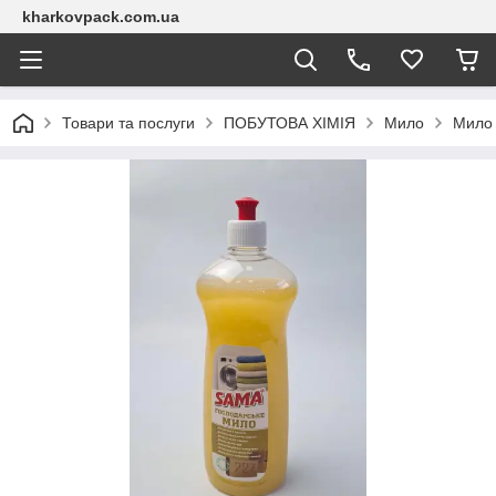
kharkovpack.com.ua
Товари та послуги
ПОБУТОВА ХІМІЯ
Мило
Мило 