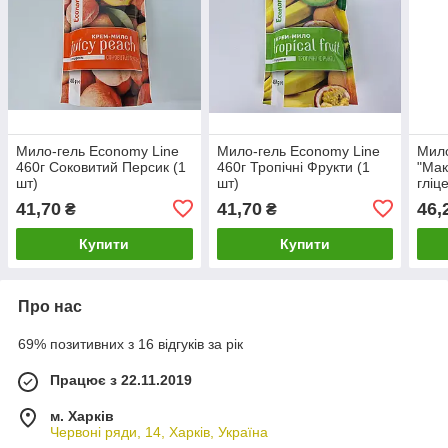
Мило-гель Economy Line
Мило-гель Economy Line
Мило
460г Соковитий Персик (1
460г Тропiчнi Фрукти (1
"Мак
шт)
шт)
гліц
41,70
41,70
46,
₴
₴
Купити
Купити
Про нас
69% позитивних з 16 відгуків за рік
Працює з 22.11.2019
м. Харків
Червоні ряди, 14, Харків, Україна