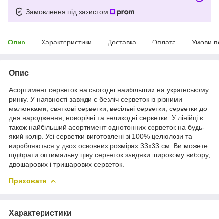
Замовлення під захистом
Опис
Характеристики
Доставка
Оплата
Умови п
Опис
Асортимент серветок на сьогодні найбільший на українському
ринку. У наявності завжди є безліч серветок із різними
малюнками, святкові серветки, весільні серветки, серветки до
дня народження, новорічні та великодні серветки. У лінійці є
також найбільший асортимент однотонних серветок на будь-
який колір. Усі серветки виготовлені зі 100% целюлози та
виробляються у двох основних розмірах 33х33 см. Ви можете
підібрати оптимальну ціну серветок завдяки широкому вибору,
двошарових і тришарових серветок.
Приховати
Характеристики