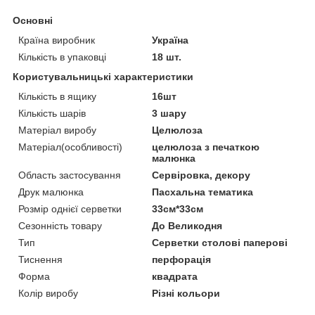
Основні
Країна виробник
Україна
Кількість в упаковці
18 шт.
Користувальницькі характеристики
Кількість в ящику
16шт
Кількість шарів
3 шару
Матеріал виробу
Целюлоза
Матеріал(особливості)
целюлоза з печаткою
малюнка
Область застосування
Сервіровка, декору
Друк малюнка
Пасхальна тематика
Розмір однієї серветки
33см*33см
Сезонність товару
До Великодня
Тип
Серветки столові паперові
Тиснення
перфорація
Форма
квадрата
Колір виробу
Різні кольори