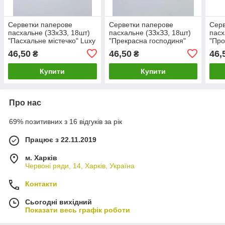
Серветки паперове
Серветки паперове
Серв
пасхальне (ЗЗхЗЗ, 18шт)
пасхальне (ЗЗхЗЗ, 18шт)
пасх
"Пасхальне містечко" Luxy
"Прекрасна господиня"
"Про
(1 пачка)
Luxy (1 пачка)
Luxy
46,50
46,50
46,
₴
₴
Купити
Купити
Про нас
69% позитивних з 16 відгуків за рік
Працює з 22.11.2019
м. Харків
Червоні ряди, 14, Харків, Україна
Контакти
Сьогодні вихідний
Показати весь графік роботи