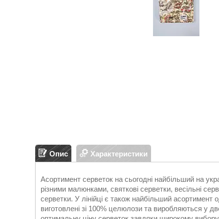
Опис
Характеристики
Асортимент серветок на сьогодні найбільший на укра
різними малюнками, святкові серветки, весільні серв
серветки. У лінійці є також найбільший асортимент о
виготовлені зі 100% целюлози та виробляються у дв
оптимальну ціну серветок завдяки широкому вибору