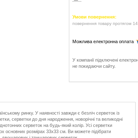
повернення товару протягом 14
У компанії підключені електро
не покидаючи сайту.
їнському ринку. У наявності завжди є безліч серветок із
етки, серветки до дня народження, новорічні та великодні
днотонних серветок на будь-який колір. Усі серветки
ох основних розмірах 33х33 см. Ви можете підібрати
, двошарових і тришарових серветок.