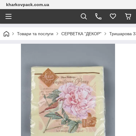
kharkovpack.com.ua
Товари та послуги
СЕРВЕТКА "ДЕКОР"
Тришарова 33