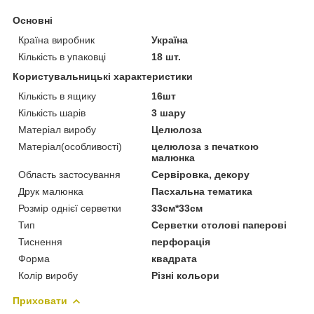
Основні
Країна виробник
Україна
Кількість в упаковці
18 шт.
Користувальницькі характеристики
Кількість в ящику
16шт
Кількість шарів
3 шару
Матеріал виробу
Целюлоза
Матеріал(особливості)
целюлоза з печаткою
малюнка
Область застосування
Сервіровка, декору
Друк малюнка
Пасхальна тематика
Розмір однієї серветки
33см*33см
Тип
Серветки столові паперові
Тиснення
перфорація
Форма
квадрата
Колір виробу
Різні кольори
Приховати