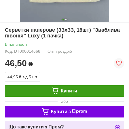
Серветки паперове (ЗЗхЗЗ, 18шт) "Зваблива
півонія" Luxy (1 пачка)
В наявності
Код: DT000014668
Опт і роздріб
46,50
₴
44,95 ₴
від 5 шт.
Купити
або
Купити з
Що таке купити з Пром?