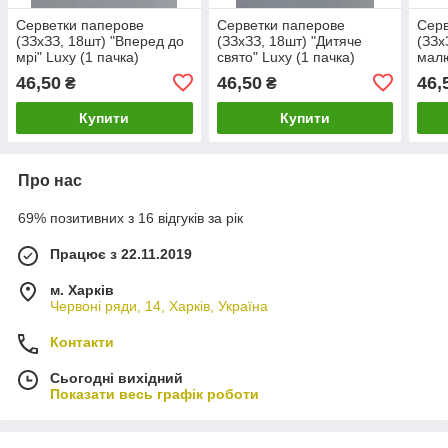
Серветки паперове
Серветки паперове
Серв
(ЗЗхЗЗ, 18шт) "Вперед до
(ЗЗхЗЗ, 18шт) "Дитяче
(ЗЗх
мрі" Luxy (1 пачка)
свято" Luxy (1 пачка)
малю
пачк
46,50
46,50
46,
₴
₴
Купити
Купити
Про нас
69% позитивних з 16 відгуків за рік
Працює з 22.11.2019
м. Харків
Червоні ряди, 14, Харків, Україна
Контакти
Сьогодні вихідний
Показати весь графік роботи