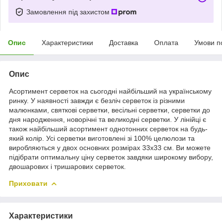
Замовлення під захистом
Опис
Характеристики
Доставка
Оплата
Умови п
Опис
Асортимент серветок на сьогодні найбільший на українському
ринку. У наявності завжди є безліч серветок із різними
малюнками, святкові серветки, весільні серветки, серветки до
дня народження, новорічні та великодні серветки. У лінійці є
також найбільший асортимент однотонних серветок на будь-
який колір. Усі серветки виготовлені зі 100% целюлози та
виробляються у двох основних розмірах 33х33 см. Ви можете
підібрати оптимальну ціну серветок завдяки широкому вибору,
двошарових і тришарових серветок.
Приховати
Характеристики