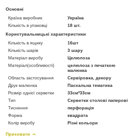
Основні
Країна виробник
Україна
Кількість в упаковці
18 шт.
Користувальницькі характеристики
Кількість в ящику
16шт
Кількість шарів
3 шару
Матеріал виробу
Целюлоза
Матеріал(особливості)
целюлоза з печаткою
малюнка
Область застосування
Сервіровка, декору
Друк малюнка
Пасхальна тематика
Розмір однієї серветки
33см*33см
Тип
Серветки столові паперові
Тиснення
перфорація
Форма
квадрата
Колір виробу
Різні кольори
Приховати