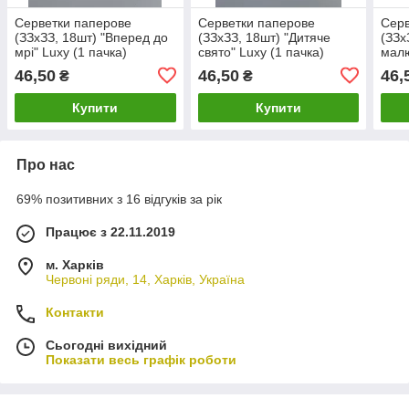
Серветки паперове
Серветки паперове
Серв
(ЗЗхЗЗ, 18шт) "Вперед до
(ЗЗхЗЗ, 18шт) "Дитяче
(ЗЗх
мрі" Luxy (1 пачка)
свято" Luxy (1 пачка)
малю
пачк
46,50
46,50
46,
₴
₴
Купити
Купити
Про нас
69% позитивних з 16 відгуків за рік
Працює з 22.11.2019
м. Харків
Червоні ряди, 14, Харків, Україна
Контакти
Сьогодні вихідний
Показати весь графік роботи