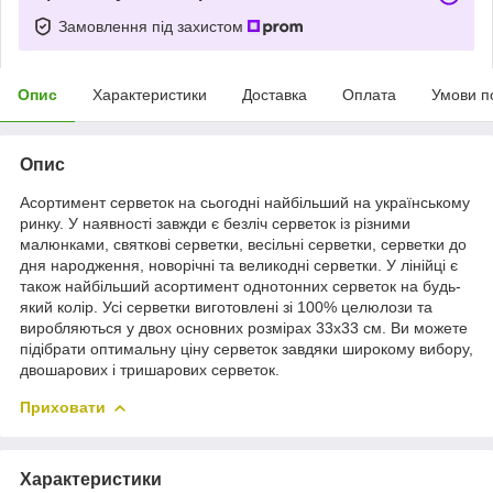
Замовлення під захистом
Опис
Характеристики
Доставка
Оплата
Умови п
Опис
Асортимент серветок на сьогодні найбільший на українському
ринку. У наявності завжди є безліч серветок із різними
малюнками, святкові серветки, весільні серветки, серветки до
дня народження, новорічні та великодні серветки. У лінійці є
також найбільший асортимент однотонних серветок на будь-
який колір. Усі серветки виготовлені зі 100% целюлози та
виробляються у двох основних розмірах 33х33 см. Ви можете
підібрати оптимальну ціну серветок завдяки широкому вибору,
двошарових і тришарових серветок.
Приховати
Характеристики