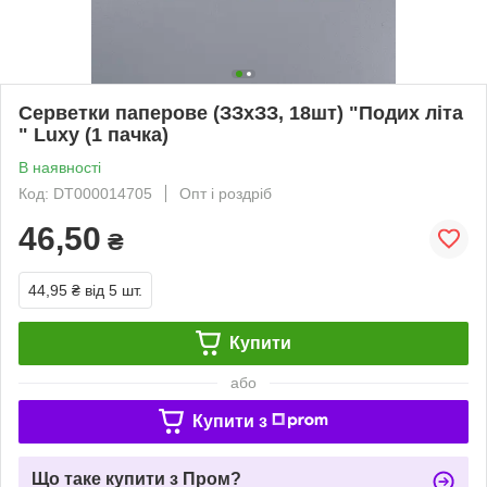
Серветки паперове (ЗЗхЗЗ, 18шт) "Подих літа
" Luxy (1 пачка)
В наявності
Код: DT000014705
Опт і роздріб
46,50
₴
44,95 ₴
від 5 шт.
Купити
або
Купити з
Що таке купити з Пром?