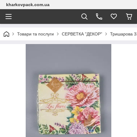
kharkovpack.com.ua
Товари та послуги
СЕРВЕТКА "ДЕКОР"
Тришарова 33