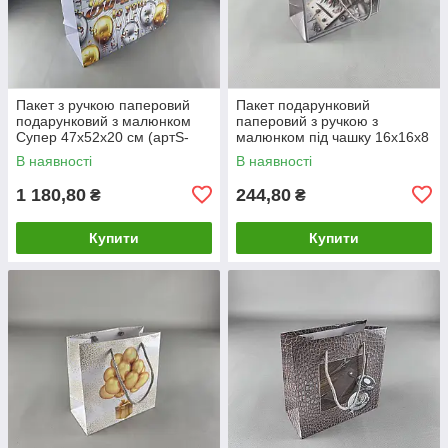
Пакет з ручкою паперовий
Пакет подарунковий
подарунковий з малюнком
паперовий з ручкою з
Супер 47х52х20 см (артS-
малюнком під чашку 16х16х8
009) (12 шт)
см (артЧ-049) (12 шт)
В наявності
В наявності
1 180,80
244,80
₴
₴
Купити
Купити