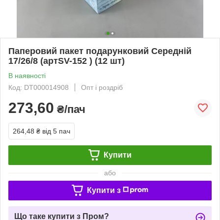
Паперовий пакет подарунковий Середній
17/26/8 (артSV-152 ) (12 шт)
В наявності
Код: DT000014908
Опт і роздріб
273,60
₴/пач
264,48 ₴
від 5 пач
Купити
або
Купити з
Що таке купити з Пром?