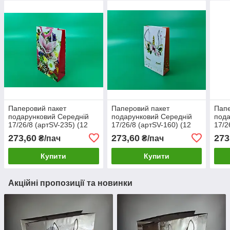
Паперовий пакет
Паперовий пакет
Папе
подарунковий Середній
подарунковий Середній
пода
17/26/8 (артSV-235) (12
17/26/8 (артSV-160) (12
17/2
шт)
шт)
шт)
273,60
273,60
273
₴/пач
₴/пач
Купити
Купити
Акційні пропозиції та новинки