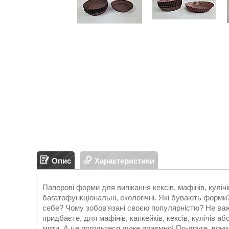
Опис
Характеристики
Паперові форми для випікання кексів, мафінів, кулічі
багатофункціональні, екологічні. Які бувають форм
себе? Чому зобов'язані своєю популярністю? Не важ
придбаєте, для мафінів, капкейків, кексів, кулічів аб
мити. А це погодьтеся дуже приємно! По-друге, вони