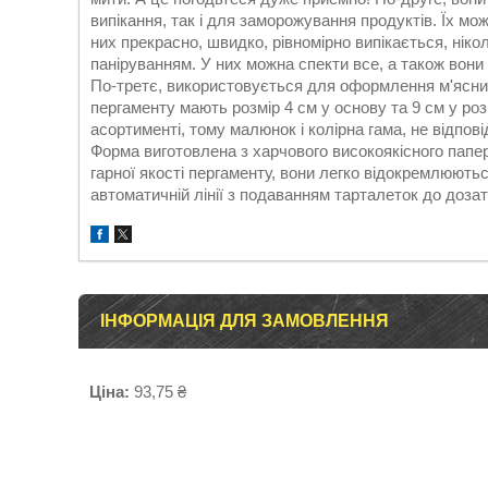
випікання, так і для заморожування продуктів. Їх мо
них прекрасно, швидко, рівномірно випікається, ніко
паніруванням. У них можна спекти все, а також вони
По-третє, використовується для оформлення м'ясних
пергаменту мають розмір 4 см у основу та 9 см у роз
асортименті, тому малюнок і колірна гама, не відпов
Форма виготовлена з харчового високоякісного папе
гарної якості пергаменту, вони легко відокремлюютьс
автоматичній лінії з подаванням тарталеток до дозат
ІНФОРМАЦІЯ ДЛЯ ЗАМОВЛЕННЯ
Ціна:
93,75 ₴