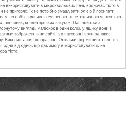
жна використовувати в мікрохвильових печі, водночас тісто в
ли не пригоряє, їх не потрібно змащувати олією й посипати
 самі по собі є красивою сучасною та нетоксичною упаковкою.
, овочевих, кондитерських закусок. Папільйотки з
горнутому вигляді, малюнок в один колір, у ящику вони в
ідатиме зображенню на сайті, а в пакованні вони однакові.
ру. Використання одноразове. Оскільки форми виготовлені з
я одна від одної, що дає змогу використовувати їх на
ора тіста.