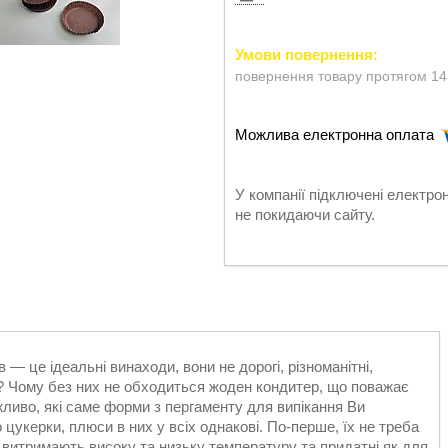
повернення товару протягом 14
У компанії підключені електро
не покидаючи сайту.
в — це ідеальні винаходи, вони не дорогі, різноманітні,
и? Чому без них не обходиться жоден кондитер, що поважає
ливо, які саме форми з пергаменту для випікання Ви
о цукерки, плюси в них у всіх однакові. По-перше, їх не треба
 витримають високу та низьку температуру та придатні як для